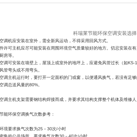
科瑞莱节能
环保空调
安装选择
空调机应安装在室外，需全新风运动，不得采用回风方式。
件许可主机应尽可能安装在周围环境空气质量较好的地方。切忌安装在有
厨房等。
空调可安装在墙壁上，屋顶上或室外的地坪上，应避免风管过长（如KS-18
风管弯头或不用弯头。
空调主机运行时，要打开一定面积的门或窗，以便通风换气，若没有
足够
空调总送风量的80%。
空调主机支架需要钢结构焊接而成，并要求其结构支撑整个机体及维修人
节能环保空调换气次数参考：
环境要求换气次数为25－30次/小时
密集的公共场所，要求换气次数30－40次/小时