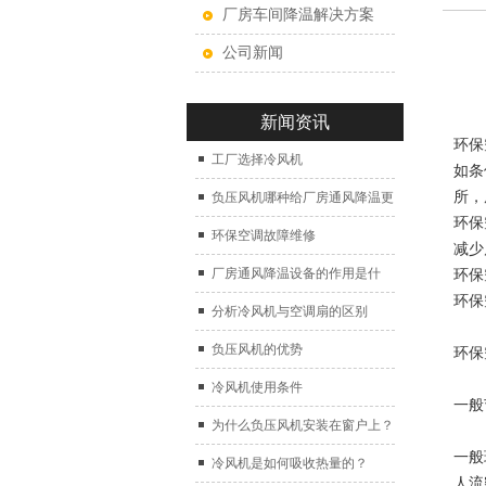
厂房车间降温解决方案
公司新闻
新闻资讯
环保
工厂选择冷风机
如条
所，
负压风机哪种给厂房通风降温更
环保
好？
环保空调故障维修
减少
厂房通风降温设备的作用是什
环保
环保
么？
分析冷风机与空调扇的区别
负压风机的优势
环保
冷风机使用条件
一般
为什么负压风机安装在窗户上？
一般
冷风机是如何吸收热量的？
人流