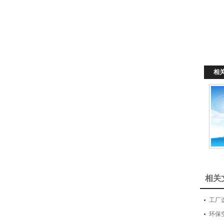
相
相关
工厂
环保