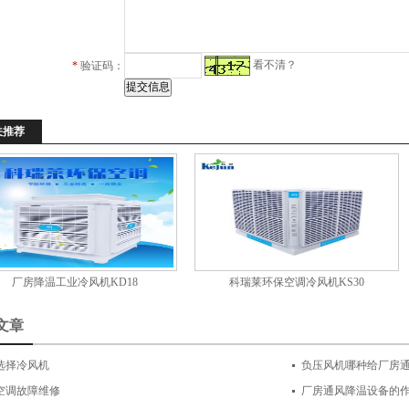
看不清？
*
验证码：
关推荐
厂房降温工业冷风机KD18
科瑞莱环保空调冷风机KS30
文章
选择冷风机
负压风机哪种给厂房
空调故障维修
厂房通风降温设备的