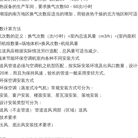
热设备的生产车间，要求换气次数50－60次/小时
潮湿的南方地区换气次数应适当的增加，而较炎热干燥的北方地区刚可适
数计算方法
气次数的定义：换气次数（次/小时）=室内总送风量（m3/h）÷(室内面积
用机组数量=场地体积×换风次数÷机组风量
位送风应根据实际情况另行选配，总风量可适当减少。
瑞来节能环保空调机室内各种不同安装方式
送风管道必须与空调机之机型匹配，按实际安装环境及出风口数量，设计合
20米，而且为保持风速，较长的管道一般采用变径方式。
环保空调安装方式
环保空调（蒸发式冷气机）常规安装方式可分为：
安装、窗户安装、楼面安装、星瓦顶安装、落地安装；
设计安装类型可分为：
送风（不走管道） 管道送风 局部（区域）送风
技术要求
出风、底出风安装技术要求）