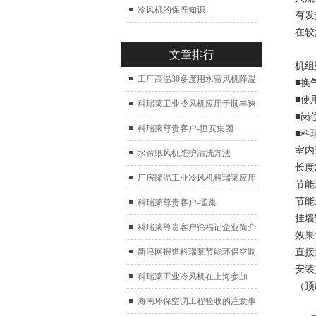
冷风机的保养知识
有发
在较
文章排行
机组
工厂高温30多度用水帘风机降温
■换
■使
科瑞莱工业冷风机应用于顺丰速
■岗
运仓库通风降温
科瑞莱尊贵客户-恒安集团
■科
室内
水帘纸风机维护清洗方法
长度
厂房降温工业冷风机科瑞莱应用
节能
节能
于广州制鞋厂
科瑞莱尊贵客户-雀巢
挂墙
科瑞莱尊贵客户徐福记企业简介
效果
直接
新浪网报道科瑞莱节能环保空调
安装
扇
科瑞莱工业冷风机在上海参加
（顶
2017中国制冷展
海南环保空调工程验收的注意事