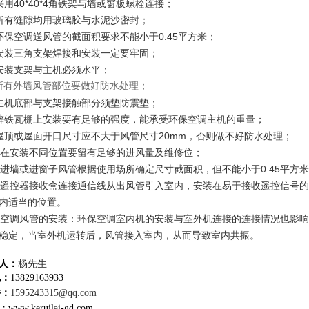
采用40*40*4角铁架与墙或窗板螺栓连接；
所有缝隙均用玻璃胶与水泥沙密封；
环保空调送风管的截面积要求不能小于0.45平方米；
安装三角支架焊接和安装一定要牢固；
安装支架与主机必须水平；
所有外墙风管部位要做好防水处理；
主机底部与支架接触部分须垫防震垫；
锌铁瓦棚上安装要有足够的强度，能承受环保空调主机的重量；
屋顶或屋面开口尺寸应不大于风管尺寸20mm，否则做不好防水处理；
、在安装不同位置要留有足够的进风量及维修位；
、进墙或进窗子风管根据使用场所确定尺寸截面积，但不能小于0.45平方
、遥控器接收盒连接通信线从出风管引入室内，安装在易于接收遥控信号的
内适当的位置。
、空调风管的安装：环保空调室内机的安装与室外机连接的连接情况也影
稳定，当室外机运转后，风管接入室内，从而导致室内共振。
人：
杨先生
机：
13829163933
件：
1595243315@qq.com
：
www.keruilai-gd.com