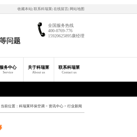
收藏本站
联系科瑞莱
在线留言
网站地图
|
|
|
全国服务热线
400-0769-776
15920625895康经理
等问题
服务中心
关于科瑞莱
联系科瑞莱
Service
About us
Contact us
当前位置：
科瑞莱环保空调
>
资讯中心
>
行业新闻
择