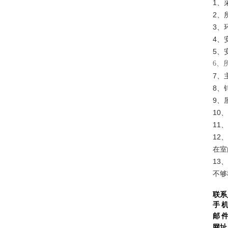
1、
项
2、
3、
4、
5、
6、
7、
8、
9、
10
11
12
在室
13
不够
联系
手 
邮 
网址