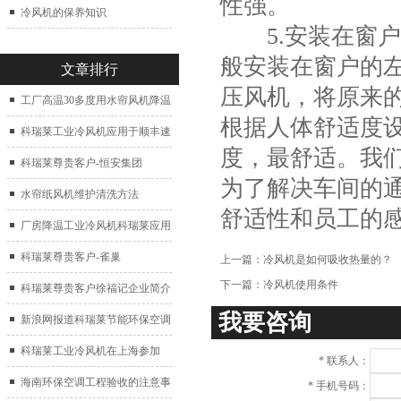
性强。
冷风机的保养知识
5.安装在窗户
般安装在窗户的
文章排行
压风机，将原来
工厂高温30多度用水帘风机降温
根据人体舒适度
科瑞莱工业冷风机应用于顺丰速
度，最舒适。我
运仓库通风降温
科瑞莱尊贵客户-恒安集团
为了解决车间的
水帘纸风机维护清洗方法
舒适性和员工的
厂房降温工业冷风机科瑞莱应用
于广州制鞋厂
科瑞莱尊贵客户-雀巢
上一篇：
冷风机是如何吸收热量的？
下一篇：
冷风机使用条件
科瑞莱尊贵客户徐福记企业简介
我要咨询
新浪网报道科瑞莱节能环保空调
扇
科瑞莱工业冷风机在上海参加
*
联系人：
2017中国制冷展
海南环保空调工程验收的注意事
*
手机号码：