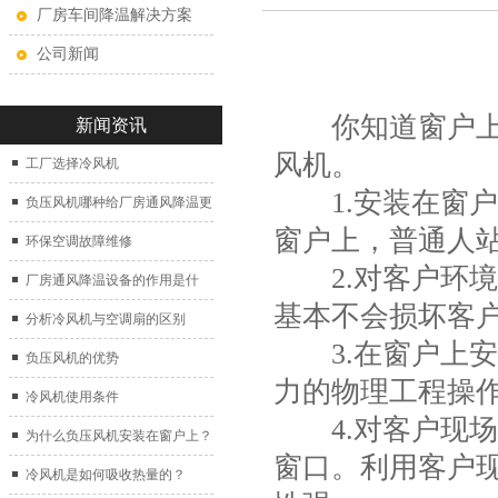
厂房车间降温解决方案
公司新闻
你知道窗户上安
新闻资讯
风机。
工厂选择冷风机
1.安装在窗户
负压风机哪种给厂房通风降温更
窗户上，普通人
好？
环保空调故障维修
2.对客户环境
厂房通风降温设备的作用是什
基本不会损坏客
么？
分析冷风机与空调扇的区别
3.在窗户上安
负压风机的优势
力的物理工程操
冷风机使用条件
4.对客户现场
为什么负压风机安装在窗户上？
窗口。利用客户
冷风机是如何吸收热量的？