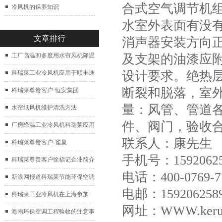
合式空气调节机
冷风机的保养知识
水室外表面有没
文章排行
消声器安装方向
及支架的油漆应
工厂高温30多度用水帘风机降温
设计要求。绝热
科瑞莱工业冷风机应用于顺丰速
断裂和脱落，室
运仓库通风降温
科瑞莱尊贵客户-恒安集团
量：风管、管道各
水帘纸风机维护清洗方法
件、阀门，验收
厂房降温工业冷风机科瑞莱应用
联系人：康先生
于广州制鞋厂
科瑞莱尊贵客户-雀巢
手机号：15920625
科瑞莱尊贵客户徐福记企业简介
电话：400-0769-7
新浪网报道科瑞莱节能环保空调
电邮：159206258
扇
科瑞莱工业冷风机在上海参加
网址：WWW.keruil
2017中国制冷展
海南环保空调工程验收的注意事