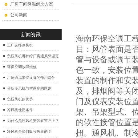
厂房车间降温解决方案
公司新闻
新闻资讯
海南环保空调工
工厂选择冷风机
目：风管表面是
负压风机哪种给厂房通风降温更
管与设备或调节
好？
环保空调故障维修
色一致，安装位
厂房通风降温设备的作用是什
装置的制作和安
么？
分析冷风机与空调扇的区别
及，排烟阀等关
门及仪表安装位
负压风机的优势
架、吊架型式、位置
冷风机使用条件
的软性接管位置
为什么负压风机安装在窗户上？
扭。通风机、制
冷风机是如何吸收热量的？