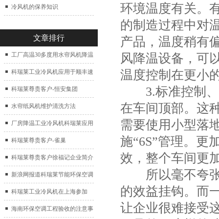
环境温度有关。
冷风机的保养知识
的制造过程中对
文章排行
产品，温度稍有
风降温设备，可
工厂高温30多度用水帘风机降温
温度控制在更小
科瑞莱工业冷风机应用于顺丰速
3.标准控制、
运仓库通风降温
科瑞莱尊贵客户-恒安集团
在车间顶部。这
水帘纸风机维护清洗方法
需要使用小型落
厂房降温工业冷风机科瑞莱应用
施“6S”管理。
于广州制鞋厂
科瑞莱尊贵客户-雀巢
效，整个车间更
科瑞莱尊贵客户徐福记企业简介
所以毫不夸张的
新浪网报道科瑞莱节能环保空调
的效益挂钩。而
扇
科瑞莱工业冷风机在上海参加
让企业很难接受
2017中国制冷展
海南环保空调工程验收的注意事