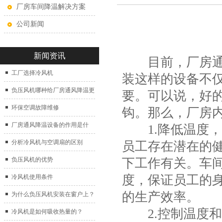
厂房车间降温解决方案
公司新闻
新闻资讯
目前，厂房通风
工厂选择冷风机
装这样的设备不
负压风机哪种给厂房通风降温更
要。可以说，好
好？
环保空调故障维修
钩。那么，厂房
厂房通风降温设备的作用是什
1.降低温度，
么？
分析冷风机与空调扇的区别
员工存在潜在的
下工作有关。车
负压风机的优势
度，保证员工的
冷风机使用条件
的生产效率。
为什么负压风机安装在窗户上？
2.控制温度和
冷风机是如何吸收热量的？