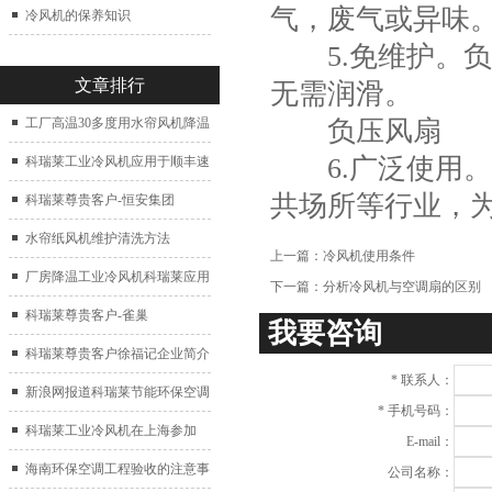
气，废气或异味
冷风机的保养知识
5.免维护。负
文章排行
无需润滑。
负压风扇
工厂高温30多度用水帘风机降温
6.广泛使用。
科瑞莱工业冷风机应用于顺丰速
共场所等行业，
运仓库通风降温
科瑞莱尊贵客户-恒安集团
水帘纸风机维护清洗方法
上一篇：
冷风机使用条件
厂房降温工业冷风机科瑞莱应用
下一篇：
分析冷风机与空调扇的区别
于广州制鞋厂
科瑞莱尊贵客户-雀巢
我要咨询
科瑞莱尊贵客户徐福记企业简介
*
联系人：
新浪网报道科瑞莱节能环保空调
*
手机号码：
扇
科瑞莱工业冷风机在上海参加
E-mail：
2017中国制冷展
海南环保空调工程验收的注意事
公司名称：