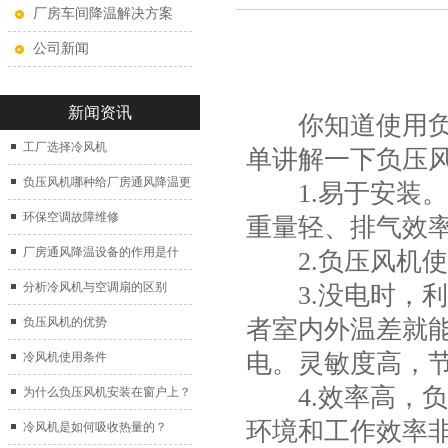
厂房车间降温解决方案
公司新闻
新闻资讯
你知道使用负压
工厂选择冷风机
单讲解一下负压
负压风机哪种给厂房通风降温更
1.易于安装。
好？
环保空调故障维修
重量轻、排气效
厂房通风降温设备的作用是什
2.负压风机使
么？
分析冷风机与空调扇的区别
3.没电时，利
者室内外温差就能
负压风机的优势
电。灵敏度高，节
冷风机使用条件
4.效率高，负
为什么负压风机安装在窗户上？
环境和工作效率
冷风机是如何吸收热量的？