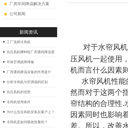
厂房车间降温解决方案
公司新闻
新闻资讯
工厂选择冷风机
对于水帘风机
负压风机哪种给厂房通风降温更
压风机一起使用
好？
环保空调故障维修
机而言什么因素
厂房通风降温设备的作用是什
水帘风机性能的
么？
分析冷风机与空调扇的区别
然而对于这两个
负压风机的优势
帘结构的合理性.
冷风机使用条件
为什么负压风机安装在窗户上？
因素同时也影响
冷风机是如何吸收热量的？
差。所以，改善