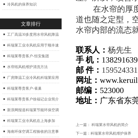
冷风机的保养知识
在水帘的厚度、
道也随之定型，
文章排行
水帘内部的流态
工厂高温30多度用水帘风机降温
科瑞莱工业冷风机应用于顺丰速
联系人：
杨先生
运仓库通风降温
科瑞莱尊贵客户-恒安集团
手 机：
138291639
水帘纸风机维护清洗方法
邮 件：
15952433
厂房降温工业冷风机科瑞莱应用
网址：
www.keruil
邮编：
523000
于广州制鞋厂
科瑞莱尊贵客户-雀巢
地址：
广东省东
科瑞莱尊贵客户徐福记企业简介
新浪网报道科瑞莱节能环保空调
扇
科瑞莱工业冷风机在上海参加
上一篇：
科瑞莱水帘风机的简介
2017中国制冷展
海南环保空调工程验收的注意事
下一篇：
科瑞莱水帘风机维护保养