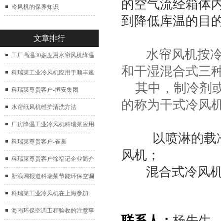
的空气流经箱体
冷风机的保养知识
到降低库温的目
文章排行
水帘风机按冷却
工厂高温30多度用水帘风机降温
和干湿混合式三
科瑞莱工业冷风机应用于顺丰速
其中，制冷剂
运仓库通风降温
科瑞莱尊贵客户-恒安集团
的称为干式冷风
水帘纸风机维护清洗方法
厂房降温工业冷风机科瑞莱应用
以喷淋的载冷剂
于广州制鞋厂
科瑞莱尊贵客户-雀巢
风机；
科瑞莱尊贵客户徐福记企业简介
混合式冷风机除
新浪网报道科瑞莱节能环保空调
扇
科瑞莱工业冷风机在上海参加
2017中国制冷展
海南环保空调工程验收的注意事
联系人：
杨先生