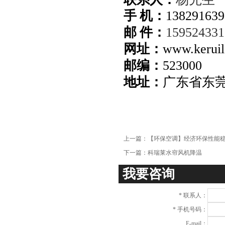
项
手 机：
138291639
邮 件：
15952433
网址：
www.keruil
邮编：
523000
地址：
广东省东
上一篇：
【环保空调】经济环保性能
下一篇：
科瑞莱水帘风机降温
我要咨询
*
联系人：
*
手机号码：
E-mail：