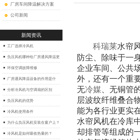
厂房车间降温解决方案
公司新闻
新闻资讯
科瑞莱
水帘
工厂选择冷风机
防尘、除味于一
负压风机哪种给厂房通风降温更
企业车间、公共
好？
环保空调故障维修
外，还有一个重要
厂房通风降温设备的作用是什
无
冷媒
、无铜管的
么？
分析冷风机与空调扇的区别
层波纹纤维叠合物
负压风机的优势
能为各行业更实
冷风机使用条件
水帘风机在冷库
为什么负压风机安装在窗户上？
却排管等组成的
冷风机是如何吸收热量的？