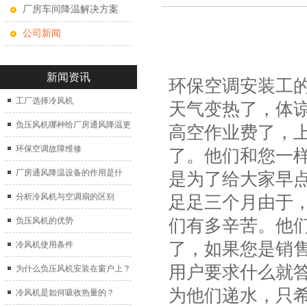
厂房车间降温解决方案
公司新闻
新闻资讯
环保空调安装工
工厂选择冷风机
天气变热了，体
负压风机哪种给厂房通风降温更
高空作业费了，
好？
环保空调故障维修
了。他们和您一
厂房通风降温设备的作用是什
是为了给大家早点
么？
分析冷风机与空调扇的区别
足足三个月由于
们有多辛苦。他
负压风机的优势
了，如果您是销
冷风机使用条件
用户要求什么就
为什么负压风机安装在窗户上？
为他们递水，只
冷风机是如何吸收热量的？