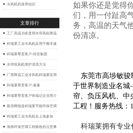
如果你还是觉得
冷风机的保养知识
们，用一付趾高
文章排行
务，高温的天气
份清凉。
工厂高温30多度用水帘风机降温
科瑞莱工业冷风机应用于顺丰速
运仓库通风降温
科瑞莱尊贵客户-恒安集团
水帘纸风机维护清洗方法
东莞市高埗敏骏
厂房降温工业冷风机科瑞莱应用
于世界制造业名城
于广州制鞋厂
科瑞莱尊贵客户-雀巢
帘、
负压风机
、中
科瑞莱尊贵客户徐福记企业简介
工程！服务热线：
新浪网报道科瑞莱节能环保空调
扇
科瑞莱工业冷风机在上海参加
科瑞莱拥有专业
2017中国制冷展
海南环保空调工程验收的注意事