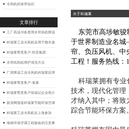
冷风机的保养知识
文章排行
东莞市高埗敏骏
工厂高温30多度用水帘风机降温
于世界制造业名城
科瑞莱工业冷风机应用于顺丰速
帘、负压风机、中
运仓库通风降温
科瑞莱尊贵客户-恒安集团
工程！服务热线：
水帘纸风机维护清洗方法
厂房降温工业冷风机科瑞莱应用
科瑞莱拥有专业
于广州制鞋厂
科瑞莱尊贵客户-雀巢
技术，现代化管理
科瑞莱尊贵客户徐福记企业简介
才纳入其中；将致
新浪网报道科瑞莱节能环保空调
踪合节能环保方案
扇
科瑞莱工业冷风机在上海参加
2017中国制冷展
海南环保空调工程验收的注意事