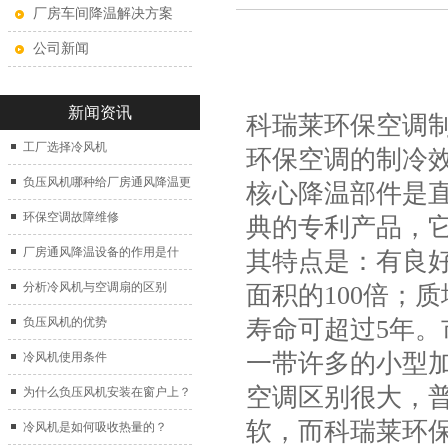
厂房车间降温解决方案
公司新闻
新闻资讯
科瑞莱环保空调
工厂选择冷风机
环保空调的制冷
负压风机哪种给厂房通风降温更
核心降温部件是直
好？
环保空调故障维修
典的专利产品，它
厂房通风降温设备的作用是什
其特点是：有良
么？
分析冷风机与空调扇的区别
面积的100倍；
寿命可超过5年。
负压风机的优势
一带许多的小型
冷风机使用条件
空调区别很大，
为什么负压风机安装在窗户上？
软，而科瑞莱环
冷风机是如何吸收热量的？