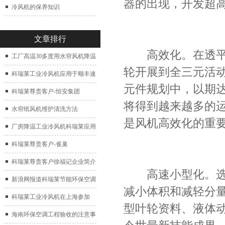
器的出现，开发超
冷风机的保养知识
文章排行
高效化。在透平压
工厂高温30多度用水帘风机降温
轮开展到全三元活
科瑞莱工业冷风机应用于顺丰速
元件规划中，以期
运仓库通风降温
科瑞莱尊贵客户-恒安集团
将得到越来越多的
水帘纸风机维护清洗方法
是风机高效化的重
厂房降温工业冷风机科瑞莱应用
于广州制鞋厂
科瑞莱尊贵客户-雀巢
科瑞莱尊贵客户徐福记企业简介
高速小型化。选用
新浪网报道科瑞莱节能环保空调
减小体积和减轻分
扇
科瑞莱工业冷风机在上海参加
型叶轮资料、液体
2017中国制冷展
海南环保空调工程验收的注意事