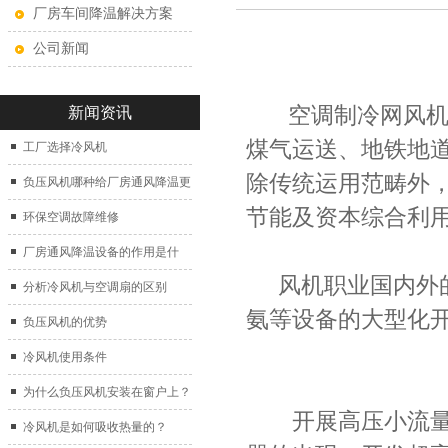
厂房车间降温解决方案
公司新闻
空调制冷网风
新闻资讯
煤气运送、地铁地
工厂选择冷风机
除传统运用范畴外
负压风机哪种给厂房通风降温更
节能及资本综合利用
好？
环保空调故障维修
厂房通风降温设备的作用是什
风机职业国内外的
么？
分析冷风机与空调扇的区别
氨等设备的大型化
负压风机的优势
冷风机使用条件
为什么负压风机安装在窗户上？
开展高压小流量压
冷风机是如何吸收热量的？