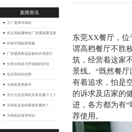
新闻资讯
工厂选择冷风机
负压风机哪种给厂房通风降温更
东莞XX餐厅，
好？
环保空调故障维修
谓高档餐厅不胜
厂房通风降温设备的作用是什
筑，经营着这家
么？
分析冷风机与空调扇的区别
景线。“既然餐
负压风机的优势
有着追求，怕是
冷风机使用条件
的诉求及店家的
为什么负压风机安装在窗户上？
进，各方都为有“
冷风机是如何吸收热量的？
荐使用。
冷风机的保养知识