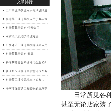
文章排行
工厂高温30多度用水帘风机降温
科瑞莱工业冷风机应用于顺丰速
运仓库通风降温
科瑞莱尊贵客户-恒安集团
水帘纸风机维护清洗方法
厂房降温工业冷风机科瑞莱应用
于广州制鞋厂
科瑞莱尊贵客户-雀巢
科瑞莱尊贵客户徐福记企业简介
新浪网报道科瑞莱节能环保空调
扇
科瑞莱工业冷风机在上海参加
2017中国制冷展
海南环保空调工程验收的注意事
日常所见各种餐
项
甚至无论店家装