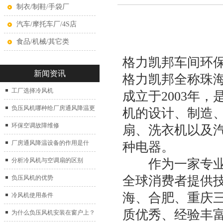
制衣/制鞋/手袋厂
汽车/摩托车厂/4S店
食品/机械/其它类
格力凯邦车间
环
新闻资讯
格力凯邦全称珠
工厂选择冷风机
成立于2003年
负压风机哪种给厂房通风降温更
机的设计、制造
好？
环保空调故障维修
扇、洗衣机以及
厂房通风降温设备的作用是什
种电器。
么？
作为一家专业生
分析冷风机与空调扇的区别
全球消费者提供
负压风机的优势
海、合肥、重庆三
冷风机使用条件
质优秀、经验丰富
为什么负压风机安装在窗户上？