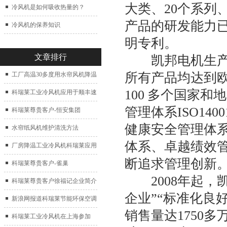
大类、20个系列
冷风机是如何吸收热量的？
产品的研发能力
冷风机的保养知识
明专利。
文章排行
凯邦电机生产的微
所有产品均达到欧
工厂高温30多度用水帘风机降温
100 多个国家和
科瑞莱工业冷风机应用于顺丰速
管理体系ISO1400
运仓库通风降温
科瑞莱尊贵客户-恒安集团
健康安全管理体系三
水帘纸风机维护清洗方法
体系、卓越绩效
厂房降温工业冷风机科瑞莱应用
断追求管理创新
于广州制鞋厂
科瑞莱尊贵客户-雀巢
2008年起，凯
科瑞莱尊贵客户徐福记企业简介
企业”“标准化良
新浪网报道科瑞莱节能环保空调
销售量达1750多
扇
科瑞莱工业冷风机在上海参加