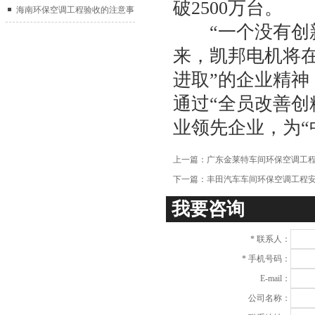
破2500万台。
2017中国制冷展
海南环保空调工程验收的注意事
“一个没有创新
项
来，凯邦电机将
进取”的企业精
通过“全员改善创
业领先企业，为“
上一篇：
广东金莱特车间环保空调工
下一篇：
丰田汽车车间环保空调工程
我要咨询
*
联系人：
*
手机号码：
E-mail：
公司名称：