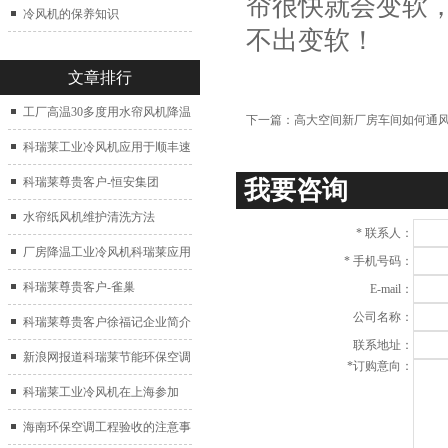
帘很快就会变软
冷风机的保养知识
不出变软！
文章排行
工厂高温30多度用水帘风机降温
下一篇：
高大空间新厂房车间如何通
科瑞莱工业冷风机应用于顺丰速
运仓库通风降温
科瑞莱尊贵客户-恒安集团
我要咨询
水帘纸风机维护清洗方法
*
联系人：
厂房降温工业冷风机科瑞莱应用
*
手机号码：
于广州制鞋厂
科瑞莱尊贵客户-雀巢
E-mail：
公司名称：
科瑞莱尊贵客户徐福记企业简介
联系地址：
新浪网报道科瑞莱节能环保空调
*
订购意向：
扇
科瑞莱工业冷风机在上海参加
2017中国制冷展
海南环保空调工程验收的注意事