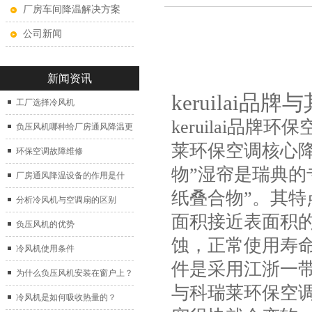
厂房车间降温解决方案
公司新闻
新闻资讯
keruilai
工厂选择冷风机
keruilai品
负压风机哪种给厂房通风降温更
莱环保空调
核心
好？
环保空调故障维修
物”湿帘是瑞典的
厂房通风降温设备的作用是什
纸叠合物”。其
么？
分析冷风机与空调扇的区别
面积接近表面积的
负压风机的优势
蚀，正常使用寿
冷风机使用条件
件是采用江浙一
为什么负压风机安装在窗户上？
与科瑞莱环保空
冷风机是如何吸收热量的？