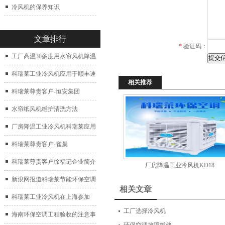
冷风机的保养知识
文章排行
*
验证码：
工厂高温30多度用水帘风机降温
科瑞莱工业冷风机应用于顺丰速
相关推荐
运仓库通风降温
科瑞莱尊贵客户-恒安集团
水帘纸风机维护清洗方法
厂房降温工业冷风机科瑞莱应用
于广州制鞋厂
科瑞莱尊贵客户-雀巢
科瑞莱尊贵客户徐福记企业简介
厂房降温工业冷风机KD18
新浪网报道科瑞莱节能环保空调
相关文章
扇
科瑞莱工业冷风机在上海参加
工厂选择冷风机
2017中国制冷展
海南环保空调工程验收的注意事