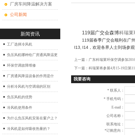
厂房车间降温解决方案
公司新闻
119届广交会森博
科瑞莱
新闻资讯
119届春季广交会顺利在广
工厂选择冷风机
I13, I14，欢迎各界人士
负压风机哪种给厂房通风降温更
上一篇：
广东科瑞莱环保空调参加20
好？
环保空调故障维修
下一篇：
科瑞莱将参展4月15-19日第
厂房通风降温设备的作用是什
我要咨询
么？
分析冷风机与空调扇的区别
*
联系人：
负压风机的优势
*
手机号码：
E-mail：
冷风机使用条件
公司名称：
为什么负压风机安装在窗户上？
联系地址：
冷风机是如何吸收热量的？
*
订购意向：