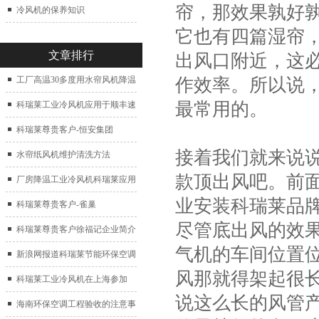
帘，那效果孰好
冷风机的保养知识
它也有四篇湿帘
文章排行
出风口附近，这
作效率。所以说
工厂高温30多度用水帘风机降温
最常用的。
科瑞莱工业冷风机应用于顺丰速
运仓库通风降温
科瑞莱尊贵客户-恒安集团
接着我们就来说
水帘纸风机维护清洗方法
款顶出风吧。前
厂房降温工业冷风机科瑞莱应用
业安装科瑞莱品
于广州制鞋厂
科瑞莱尊贵客户-雀巢
尽管底出风的效
科瑞莱尊贵客户徐福记企业简介
气机的车间位置
新浪网报道科瑞莱节能环保空调
风那就得架起很
扇
科瑞莱工业冷风机在上海参加
说这么长的风管
2017中国制冷展
海南环保空调工程验收的注意事