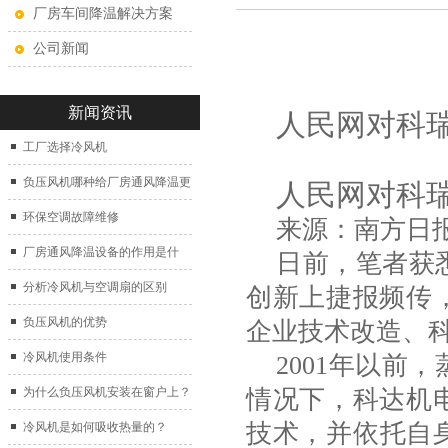
厂房车间降温解决方案
公司新闻
新闻资讯
人民网对科
工厂选择冷风机
负压风机哪种给厂房通风降温更
人民网对科
好？
环保空调故障维修
来源：南方日
厂房通风降温设备的作用是什
日前，笔者获
么？
分析冷风机与空调扇的区别
创新上捷报频传
负压风机的优势
企业技术改造、
冷风机使用条件
2001年以
情况下，科达机
为什么负压风机安装在窗户上？
技术，并依托自
冷风机是如何吸收热量的？