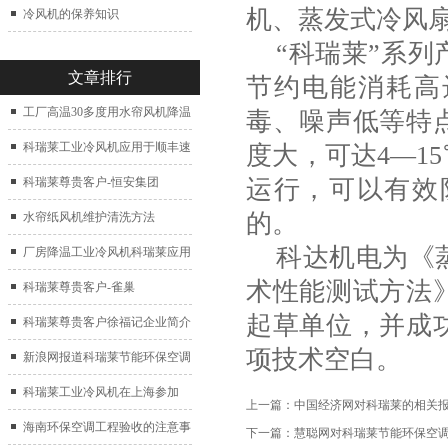
机、蒸发式冷风
冷风机的保养知识
“
科瑞莱
”系列
文章排行
节约电能消耗高
工厂高温30多度用水帘风机降温
毒、噪声低等特
科瑞莱工业冷风机应用于顺丰速
度大，可达4—1
运仓库通风降温
运行，可以有效
科瑞莱尊贵客户-恒安集团
的。
水帘纸风机维护清洗方法
科达机电为《
厂房降温工业冷风机科瑞莱应用
术性能测试方法
于广州制鞋厂
科瑞莱尊贵客户-雀巢
起草单位，并成
科瑞莱尊贵客户徐福记企业简介
项技术空白
新浪网报道科瑞莱节能环保空调
扇
科瑞莱工业冷风机在上海参加
上一篇：
中国经济网对科瑞莱的相关
2017中国制冷展
海南环保空调工程验收的注意事
下一篇：
慧聪网对科瑞莱节能环保空