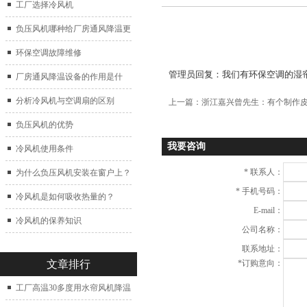
工厂选择冷风机
负压风机哪种给厂房通风降温更
好？
环保空调故障维修
管理员回复：
我们有环保空调的湿
厂房通风降温设备的作用是什
么？
分析冷风机与空调扇的区别
上一篇：
浙江嘉兴曾先生：有个制作皮包
负压风机的优势
我要咨询
冷风机使用条件
*
联系人：
为什么负压风机安装在窗户上？
*
手机号码：
冷风机是如何吸收热量的？
E-mail：
冷风机的保养知识
公司名称：
联系地址：
文章排行
*
订购意向：
工厂高温30多度用水帘风机降温