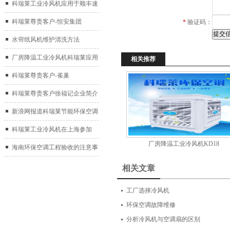
科瑞莱工业冷风机应用于顺丰速
运仓库通风降温
科瑞莱尊贵客户-恒安集团
*
验证码：
水帘纸风机维护清洗方法
厂房降温工业冷风机科瑞莱应用
相关推荐
于广州制鞋厂
科瑞莱尊贵客户-雀巢
科瑞莱尊贵客户徐福记企业简介
新浪网报道科瑞莱节能环保空调
扇
科瑞莱工业冷风机在上海参加
厂房降温工业冷风机KD18
2017中国制冷展
海南环保空调工程验收的注意事
项
相关文章
工厂选择冷风机
环保空调故障维修
分析冷风机与空调扇的区别