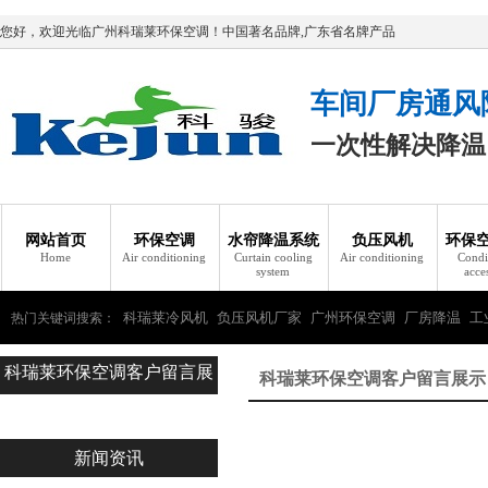
您好，欢迎光临广州科瑞莱环保空调！中国著名品牌,广东省名牌产品
车间厂房通风
一次性解决降温
网站首页
环保空调
水帘降温系统
负压风机
环保
Home
Air conditioning
Curtain cooling
Air conditioning
Condi
system
acce
科瑞莱冷风机
负压风机厂家
广州环保空调
厂房降温
工
热门关键词搜索：
科瑞莱环保空调客户留言展
瑞莱环保空调
科瑞莱环保空调客户留言展示
示
新闻资讯