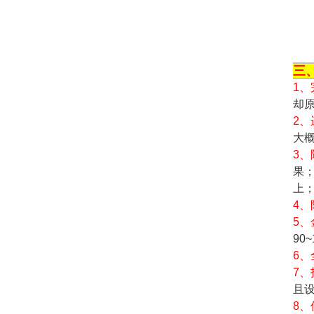
项
三
1
却
2
大概
3
果；
上
4
5、
90
6
7
且
8