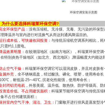
环保空调安装示意图
、为什么要选择科瑞莱环保空调?
、完全环保型产品：
没有压缩机、无冷煤、无毒、无污染的环保型
原理降温并与室内进行对流换气从而达到通风降温目的。
、运行成本低，可快速收回投资：
与传统压缩机空调系列相比，耗电
只需约1.1度电。
、降温效果明显：
在较潮湿地区（如南方地区），科瑞莱环保空调一
在特别炎热干燥地区（如北方、西北地区）,降温幅度大约能达到1
；
、防止空气干燥：
科瑞莱环保空调它可以湿润皮肤，并且对皮肤有
金属外壳
，
全不锈钢底盘，经过酸洗、磷化、喷塑，使用寿命长
~100℃，耐低温-25~-40℃, 抭老化性能强，使用寿命长；
、全封闭铝壳电机
，外形美观、温升低、散热快、防护等级高、防
、投资造价低、不占用建筑面积：
科瑞莱节能环保空调与传统压缩
设备不占任何建筑面积；
、保持室内空气干净、清洁、卫生：
门窗敞开进行排风是蒸发型冷