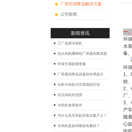
厂房车间降温解决方案
公司新闻
一
新闻资讯
环
工厂选择冷风机
水
备
负压风机哪种给厂房通风降温更
好？
环保空调故障维修
环
1
厂房通风降温设备的作用是什
校
么？
分析冷风机与空调扇的区别
2
负压风机的优势
厂
3
冷风机使用条件
产
为什么负压风机安装在窗户上？
随
心
冷风机是如何吸收热量的？
中