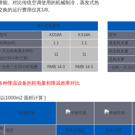
潜能。对比传统空调使用的机械制冷，蒸发式热
交换的运行费用仅其1/8。
每天用电费用
型号
KD18A
KS18A
型号
功率(kW)
1.1
1.1
蒸发耗水量
一天总耗电量(kWH)
排水耗水量
11
11
(运行10小时计算)
总耗水量
一台机一天10小时电费
RMB 14.3
RMB 14.3
一台机一天10
各种降温设备的耗电量和降温效果对比
[ 以1000m2 面积计算 ]
耗电情况
单
类型
环保空调机
传统空调