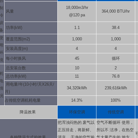
台
18,000m3/hr
制
风量
364,000 BTU/hr
@120 pa
冷
设
功率(kW)
1.1
38.4
备
使
覆盖范围(m2)
1,000
1,000
用
安装高度(m)
4
4
环
每小时换风
45
循环
境
总安装台数
10
2
耗
总功率(kW)
11
76.8
电
用电量/年(10小时/天X26天/
34,320kWh
239,616kWh
情
月)
况
占传统空调机耗电量
14.3%
100%
降温效果
环保空调
传统空调
把浑浊闷热的 废气以
空气不断循环 使用，
正压排走，将新鲜、
所以不 洁净，在热空
各种降温方式的效果
清凉、 干净的空气输
气大量产生的 地方，