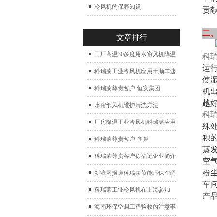
冷风机的保养知识
贡
二
文章排行
工厂高温30多度用水帘风机降温
科
运
科瑞莱工业冷风机应用于顺丰速
使
运仓库通风降温
科瑞莱尊贵客户-恒安集团
机
越
水帘纸风机维护清洗方法
科
厂房降温工业冷风机科瑞莱应用
殊处
积
于广州制鞋厂
科瑞莱尊贵客户-雀巢
蒸
科瑞莱尊贵客户徐福记企业简介
空
粉
新浪网报道科瑞莱节能环保空调
车
扇
科瑞莱工业冷风机在上海参加
产
2017中国制冷展
海南环保空调工程验收的注意事