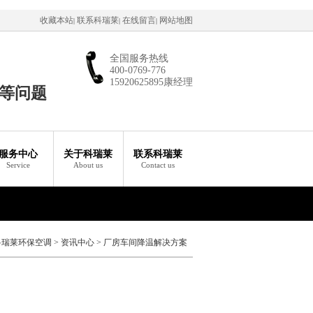
收藏本站
联系科瑞莱
在线留言
网站地图
|
|
|
全国服务热线
400-0769-776
15920625895康经理
等问题
服务中心
关于科瑞莱
联系科瑞莱
Service
About us
Contact us
科瑞莱环保空调
>
资讯中心
>
厂房车间降温解决方案