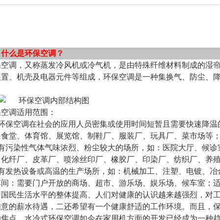
、什么是环保空调？
保空调，又称蒸发冷风机或冷气机，是由特殊纤维材料制成的湿
装置、机壳及电器元件等组成，环保空调是一种集换气、防尘、
。
保空调适用范围：
、环保空调在社会的应用人员密集或使用时间短暂且需要快速降温
、食堂、体育馆、展览馆、制鞋厂、服装厂、玩具厂、菜市场等
、有污染性气体气味浓烈、粉尘较大的场所，如：医院大厅、候诊
、化纤厂、皮革厂、喷涂丝印厂、橡胶厂、印染厂、纺织厂、养
、有发热设备或高温的生产场所，如：机械加工、注塑、电镀、冶
车间：需要门户开放的商场、超市、游乐场、娱乐场、候车室；
着国民生活水平的整体提高、人们对健康的认识越来越强烈，对
如意的薪水待遇，二还希望有一个健康舒适的工作环境。而且，
的焦点。水冷式环保空调如今在家用机方面的开发已经成为一种