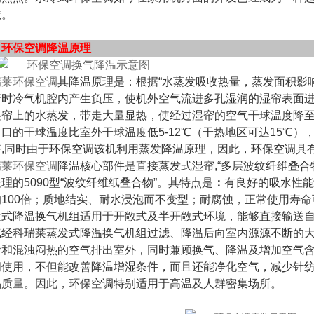
献。
、环保空调降温原理
瑞莱环保空调
其降温原理是：根据“水蒸发吸收热量，蒸发面积影
行时冷气机腔内产生负压，使机外空气流进多孔湿润的湿帘表面
湿帘上的水蒸发，带走大量显热，使经过湿帘的空气干球温度降
出口的干球温度比室外干球温度低5-12℃（干热地区可达15℃
好,同时由于环保空调该机利用蒸发降温原理，因此，环保空调具
瑞莱环保空调
降温核心部件是直接蒸发式湿帘,“多层波纹纤维叠合
理的5090型“波纹纤维纸叠合物”。其特点是
：
有良好的吸水性能
的100倍；质地结实、耐水浸泡而不变型；耐腐蚀，正常使用寿命
发式降温换气机组适用于开敞式及半开敞式环境，能够直接输送
气经科瑞莱蒸发式降温换气机组过滤、降温后向室内源源不断的
尘和混浊闷热的空气排出室外，同时兼顾换气、降温及增加空气
间使用，不但能改善降温增湿条件，而且还能净化空气，减少针
品质量。因此，环保空调特别适用于高温及人群密集场所。