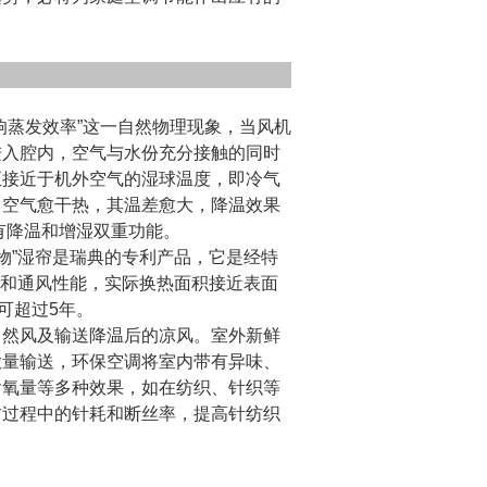
响蒸发效率”这一自然物理现象，当风机
进入腔内，空气与水份充分接触的同时
至接近于机外空气的湿球温度，即冷气
），空气愈干热，其温差愈大，降温效果
有降温和增湿双重功能。
物”
湿帘是瑞典的专利产品
，它是经特
和通风性能，实际换热面积接近表面
可超过5年。
自然风及输送降温后的凉风。室外新鲜
大量输送，环保空调将室内带有异味、
含氧量等多种效果，如在纺织、针织等
纺过程中的针耗和断丝率，提高针纺织