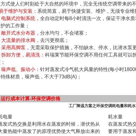
换方式使人们时刻处于大自然的环境中，完全无传统空调带来的
、易于维护与安装：
系统简直，易于快捷安装、维护，无须专业维
、电脑式控制系统
，
全自动定时每8小时清洗一次，保证干净水
维护的工作量；
、敞开式水分布器
，
分水均匀，不会堵塞；
、大流量的排水阀
，
去污更彻底；
、采用高脚泵
，
无需采取保护措施，不怕缺水、停水，比潜水泵
、拆卸方便，易清洗：
科瑞莱节能环保空调不用任何工具就可以
便；
、噪声低、振动小：
针对蒸发式冷气机大风量的特性(每小时1800
特殊材质，噪声低，不大于73dB(A)；
、运行成本计算-环保空调价格
工厂降温方案
之环保空调耗电量和耗水
耗电量
耗水量
蒸发式热交换是利用水在蒸发的时候，潜伏热从
在蒸发式热
大量热能中蒸发了的原理优势使大气释放出来的
要用于蒸发