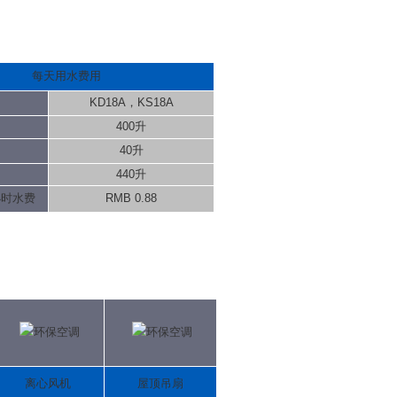
每天用水费用
KD18A，KS18A
400升
40升
440升
小时水费
RMB 0.88
离心风机
屋顶吊扇