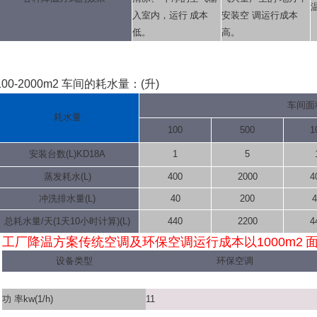
入室内，运行 成本
安装空 调运行成本
低。
高。
100-2000m2 车间的耗水量：(升)
车间面积
耗水量
100
500
1
安装台数(L)KD18A
1
5
蒸发耗水(L)
400
2000
4
冲洗排水量(L)
40
200
4
总耗水量/天(1天10小时计算)(L)
440
2200
4
工厂降温方案传统
空调及环保空调
运行成本
以1000m2
设备类型
环保空调
功 率kw(1/h)
11