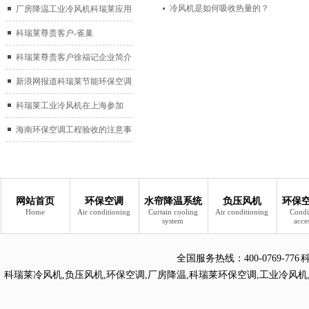
冷风机是如何吸收热量的？
厂房降温工业冷风机科瑞莱应用
于广州制鞋厂
科瑞莱尊贵客户-雀巢
科瑞莱尊贵客户徐福记企业简介
新浪网报道科瑞莱节能环保空调
扇
科瑞莱工业冷风机在上海参加
2017中国制冷展
海南环保空调工程验收的注意事
项
网站首页
环保空调
水帘降温系统
负压风机
环保
Home
Air conditioning
Curtain cooling
Air conditioning
Condi
system
acce
全国服务热线：
400-0769
科瑞莱冷风机
,
负压风机
,
环保空调
,
厂房降温
,
科瑞莱环保空调
,
工业冷风机