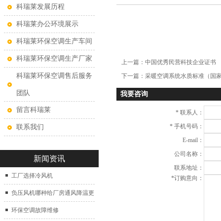
科瑞莱发展历程
科瑞莱办公环境展示
科瑞莱环保空调生产车间
科瑞莱环保空调生产厂家
上一篇：
中国优秀民营科技企业证书
科瑞莱环保空调售后服务
下一篇：
采暖空调系统水质标准（国
团队
我要咨询
留言科瑞莱
*
联系人：
*
手机号码：
联系我们
E-mail：
公司名称：
新闻资讯
联系地址：
工厂选择冷风机
*
订购意向：
负压风机哪种给厂房通风降温更
好？
环保空调故障维修