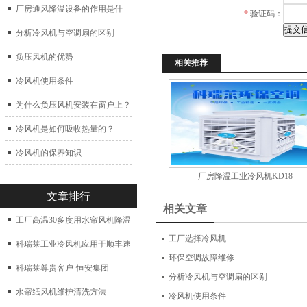
厂房通风降温设备的作用是什
*
验证码：
么？
分析冷风机与空调扇的区别
负压风机的优势
相关推荐
冷风机使用条件
为什么负压风机安装在窗户上？
冷风机是如何吸收热量的？
冷风机的保养知识
厂房降温工业冷风机KD18
文章排行
相关文章
工厂高温30多度用水帘风机降温
工厂选择冷风机
科瑞莱工业冷风机应用于顺丰速
环保空调故障维修
运仓库通风降温
科瑞莱尊贵客户-恒安集团
分析冷风机与空调扇的区别
水帘纸风机维护清洗方法
冷风机使用条件