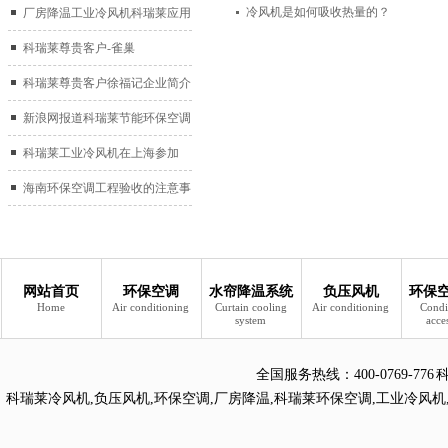
冷风机是如何吸收热量的？
厂房降温工业冷风机科瑞莱应用
于广州制鞋厂
科瑞莱尊贵客户-雀巢
科瑞莱尊贵客户徐福记企业简介
新浪网报道科瑞莱节能环保空调
扇
科瑞莱工业冷风机在上海参加
2017中国制冷展
海南环保空调工程验收的注意事
项
网站首页
环保空调
水帘降温系统
负压风机
环保
Home
Air conditioning
Curtain cooling
Air conditioning
Condi
system
acce
全国服务热线：
400-0769
科瑞莱冷风机
,
负压风机
,
环保空调
,
厂房降温
,
科瑞莱环保空调
,
工业冷风机