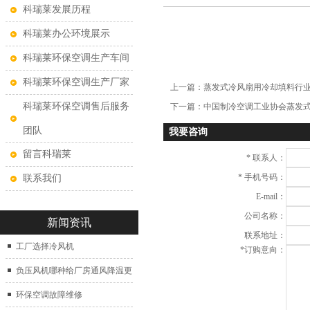
科瑞莱发展历程
科瑞莱办公环境展示
科瑞莱环保空调生产车间
科瑞莱环保空调生产厂家
上一篇：
蒸发式冷风扇用冷却填料行
科瑞莱环保空调售后服务
下一篇：
中国制冷空调工业协会蒸发
团队
我要咨询
留言科瑞莱
*
联系人：
*
手机号码：
联系我们
E-mail：
公司名称：
新闻资讯
联系地址：
工厂选择冷风机
*
订购意向：
负压风机哪种给厂房通风降温更
好？
环保空调故障维修