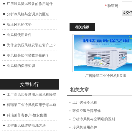
厂房通风降温设备的作用是什
*
验证码：
么？
分析冷风机与空调扇的区别
负压风机的优势
相关推荐
冷风机使用条件
为什么负压风机安装在窗户上？
冷风机是如何吸收热量的？
冷风机的保养知识
厂房降温工业冷风机KD18
文章排行
相关文章
工厂高温30多度用水帘风机降温
工厂选择冷风机
科瑞莱工业冷风机应用于顺丰速
环保空调故障维修
运仓库通风降温
科瑞莱尊贵客户-恒安集团
分析冷风机与空调扇的区别
水帘纸风机维护清洗方法
冷风机使用条件