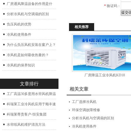
厂房通风降温设备的作用是什
*
验证码：
么？
分析冷风机与空调扇的区别
负压风机的优势
相关推荐
冷风机使用条件
为什么负压风机安装在窗户上？
冷风机是如何吸收热量的？
冷风机的保养知识
厂房降温工业冷风机KD18
文章排行
相关文章
工厂高温30多度用水帘风机降温
工厂选择冷风机
科瑞莱工业冷风机应用于顺丰速
环保空调故障维修
运仓库通风降温
科瑞莱尊贵客户-恒安集团
分析冷风机与空调扇的区别
水帘纸风机维护清洗方法
冷风机使用条件