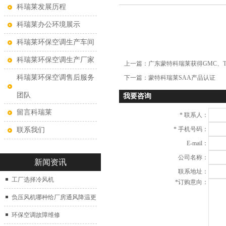
科瑞莱发展历程
科瑞莱办公环境展示
科瑞莱环保空调生产车间
科瑞莱环保空调生产厂家
上一篇：
广东蒙特科瑞莱获得GMC、T
科瑞莱环保空调售后服务
下一篇：
蒙特科瑞莱SAA产品认证
团队
我要咨询
留言科瑞莱
*
联系人：
*
手机号码：
联系我们
E-mail：
公司名称：
新闻资讯
联系地址：
工厂选择冷风机
*
订购意向：
负压风机哪种给厂房通风降温更
好？
环保空调故障维修