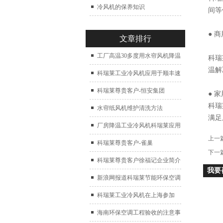
冷风机的保养知识
间等
● 
文章排行
工厂高温30多度用水帘风机降温
科瑞
温解
科瑞莱工业冷风机应用于顺丰速
运仓库通风降温
科瑞莱尊贵客户-恒安集团
● 
科瑞
水帘纸风机维护清洗方法
满足
厂房降温工业冷风机科瑞莱应用
上一
于广州制鞋厂
科瑞莱尊贵客户-雀巢
下一
科瑞莱尊贵客户徐福记企业简介
我要
新浪网报道科瑞莱节能环保空调
扇
科瑞莱工业冷风机在上海参加
2017中国制冷展
海南环保空调工程验收的注意事