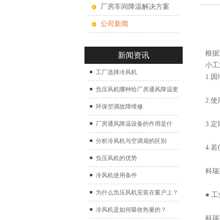
厂房车间降温解决方案
公司新闻
根据
新闻资讯
小工
工厂选择冷风机
1.
负压风机哪种给厂房通风降温更
2.
好？
环保空调故障维修
厂房通风降温设备的作用是什
3.
么？
分析冷风机与空调扇的区别
4.
负压风机的优势
科瑞
冷风机使用条件
为什么负压风机安装在窗户上？
● 
冷风机是如何吸收热量的？
科瑞