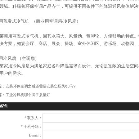
领域。
科瑞莱环保空调
产品齐全，可提供不同条件下的降温通风整体解决
商用蒸发式冷气机 （商业用空调扇/冷风扇）
莱商用蒸发式冷气机，因其水箱大、风量劲、带脚轮、方便移动的特点。
决方案，如宴会厅、商店、展会、操场、室外休闲区、游乐场、动物园、
家用冷风扇 （空调扇）
莱家用冷风扇是为满足家庭各种降温需求而设计。无论是宽敞的生活空间
用户的需求。
篇：
安装环保空调之后还需要安装负压风机吗？
篇：
工业冷风机哪个牌子质量好
咨询
*
联系人：
*
手机号码：
E-mail：