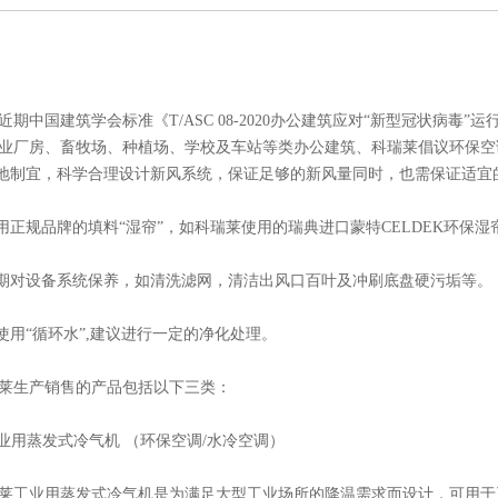
近期中国建筑学会标准《T/ASC 08-2020办公建筑应对“新型冠状病毒
业厂房、畜牧场、种植场、学校及车站等类办公建筑、科瑞莱倡议环保空
因地制宜，科学合理设计新风系统，保证足够的新风量同时，也需保证适
使用正规品牌的填料“湿帘”，如科瑞莱使用的瑞典进口蒙特CELDEK环保
定期对设备系统保养，如清洗滤网，清洁出风口百叶及冲刷底盘硬污垢等。
若使用“循环水”,建议进行一定的净化处理。
莱生产销售的产品包括以下三类：
工业用蒸发式冷气机 （环保空调/水冷空调）
莱工业用蒸发式冷气机是为满足大型工业场所的降温需求而设计，可用于