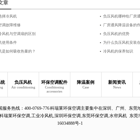
文章
选择冷风机
负压风机哪种给厂房
空调故障维修
厂房通风降温设备的
冷风机与空调扇的区别
负压风机的优势
机使用条件
为什么负压风机安装
机是如何吸收热量的？
冷风机的保养知识
系统
负压风机
环保空调配件
降温案例
新闻资讯
ing
Air conditioning
Conditioning
Case
News
accessories
国服务热线：
400-0769-776 科瑞莱环保空调主要集中在深圳、广州、东莞
科瑞莱环保空调
,
工业冷风机
,
深圳环保空调
,
东莞环保空调
,
水帘风机
东莞
16034888号-1