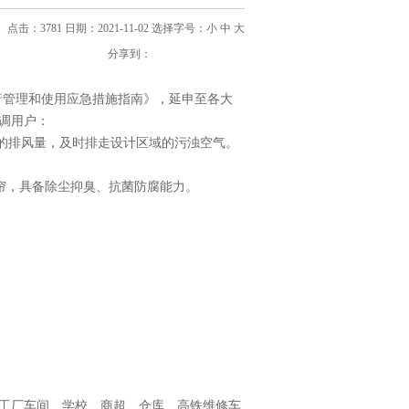
点击：3781 日期：2021-11-02
选择字号：
小
中
大
分享到：
”运行管理和使用应急措施指南》，延申至各大
调用户：
宜的排风量，及时排走设计区域的污浊空气。
湿帘，具备除尘抑臭、抗菌防腐能力。
工厂车间、学校、商超、仓库、高铁维修车