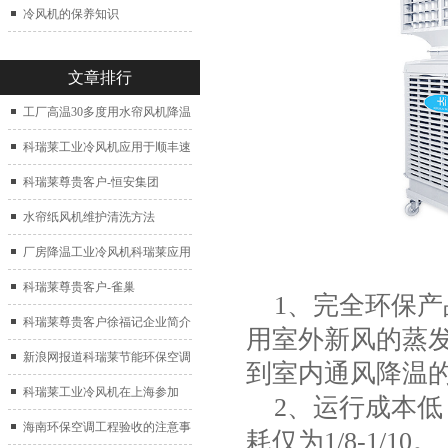
冷风机的保养知识
文章排行
工厂高温30多度用水帘风机降温
科瑞莱工业冷风机应用于顺丰速
运仓库通风降温
科瑞莱尊贵客户-恒安集团
水帘纸风机维护清洗方法
厂房降温工业冷风机科瑞莱应用
于广州制鞋厂
科瑞莱尊贵客户-雀巢
1、完全环保产
科瑞莱尊贵客户徐福记企业简介
用室外新风的蒸
新浪网报道科瑞莱节能环保空调
到室内通风降温
扇
科瑞莱工业冷风机在上海参加
2、运行成本低
2017中国制冷展
海南环保空调工程验收的注意事
耗仅为1/8-1/10。