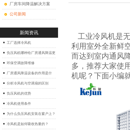
厂房车间降温解决方案
公司新闻
新闻资讯
工业冷风机
是
工厂选择冷风机
利用室外全新鲜
负压风机哪种给厂房通风降温更
而达到室内通风
好？
环保空调故障维修
多，推荐大家使
厂房通风降温设备的作用是什
机呢？下面小编
么？
分析冷风机与空调扇的区别
负压风机的优势
冷风机使用条件
为什么负压风机安装在窗户上？
冷风机是如何吸收热量的？