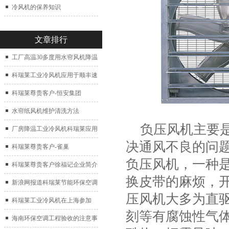
冷风机的保养知识
文章排行
工厂高温30多度用水帘风机降温
科瑞莱工业冷风机应用于顺丰速
运仓库通风降温
科瑞莱尊贵客户-恒安集团
水帘纸风机维护清洗方法
负压风机主要是
厂房降温工业冷风机科瑞莱应用
决通风不良的问
于广州制鞋厂
科瑞莱尊贵客户-雀巢
负压风机，一种
科瑞莱尊贵客户徐福记企业简介
换皮带的麻烦，
新浪网报道科瑞莱节能环保空调
压风机大多为直
扇
科瑞莱工业冷风机在上海参加
刻等有腐蚀性气
2017中国制冷展
海南环保空调工程验收的注意事