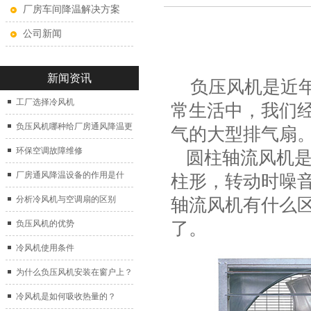
厂房车间降温解决方案
公司新闻
新闻资讯
负压风机
是近
工厂选择冷风机
常生活中，我们
负压风机哪种给厂房通风降温更
气的大型排气扇
好？
环保空调故障维修
圆柱轴流风机是
厂房通风降温设备的作用是什
柱形，转动时噪
么？
分析冷风机与空调扇的区别
轴流风机有什么
了。
负压风机的优势
冷风机使用条件
为什么负压风机安装在窗户上？
冷风机是如何吸收热量的？