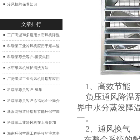
冷风机的保养知识
文章排行
工厂高温30多度用水帘风机降温
科瑞莱工业冷风机应用于顺丰速
运仓库通风降温
科瑞莱尊贵客户-恒安集团
水帘纸风机维护清洗方法
厂房降温工业冷风机科瑞莱应用
1、高效节能
于广州制鞋厂
科瑞莱尊贵客户-雀巢
负压通风降温系
科瑞莱尊贵客户徐福记企业简介
界中水分蒸发降
新浪网报道科瑞莱节能环保空调
一。
扇
科瑞莱工业冷风机在上海参加
2、通风换气
2017中国制冷展
海南环保空调工程验收的注意事
在整个系统的配