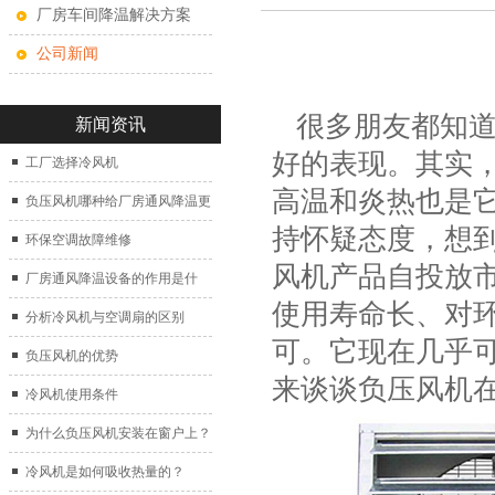
厂房车间降温解决方案
公司新闻
很多朋友都知道
新闻资讯
好的表现。其实
工厂选择冷风机
高温和炎热也是
负压风机哪种给厂房通风降温更
持怀疑态度，想
好？
环保空调故障维修
风机产品自投放
厂房通风降温设备的作用是什
使用寿命长、对
么？
分析冷风机与空调扇的区别
可。它现在几乎
负压风机的优势
来谈谈负压风机
冷风机使用条件
为什么负压风机安装在窗户上？
冷风机是如何吸收热量的？