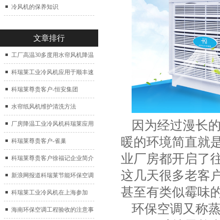
冷风机的保养知识
文章排行
工厂高温30多度用水帘风机降温
科瑞莱工业冷风机应用于顺丰速
运仓库通风降温
科瑞莱尊贵客户-恒安集团
水帘纸风机维护清洗方法
因为经过漫长的
厂房降温工业冷风机科瑞莱应用
暖的环境简直就是
于广州制鞋厂
科瑞莱尊贵客户-雀巢
业厂房都开启了
科瑞莱尊贵客户徐福记企业简介
这几天很多老客
新浪网报道科瑞莱节能环保空调
甚至有类似霉味
扇
科瑞莱工业冷风机在上海参加
环保空调又称蒸
2017中国制冷展
海南环保空调工程验收的注意事