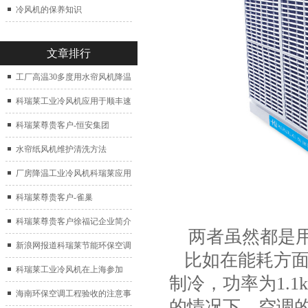
冷风机的保养知识
文章排行
工厂高温30多度用水帘风机降温
科瑞莱工业冷风机应用于顺丰速
运仓库通风降温
科瑞莱尊贵客户-恒安集团
水帘纸风机维护清洗方法
厂房降温工业冷风机科瑞莱应用
于广州制鞋厂
科瑞莱尊贵客户-雀巢
科瑞莱尊贵客户徐福记企业简介
两者虽然都是用
新浪网报道科瑞莱节能环保空调
比如在能耗方面
扇
科瑞莱工业冷风机在上海参加
制冷，功率为1.
2017中国制冷展
海南环保空调工程验收的注意事
的情况下，空调的