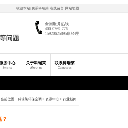
收藏本站
联系科瑞莱
在线留言
网站地图
|
|
|
全国服务热线
400-0769-776
15920625895康经理
等问题
服务中心
关于科瑞莱
联系科瑞莱
Service
About us
Contact us
当前位置：
科瑞莱环保空调
>
资讯中心
>
行业新闻
耗？