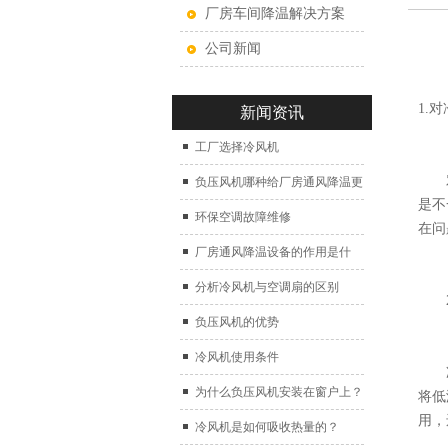
厂房车间降温解决方案
公司新闻
1.对
新闻资讯
工厂选择冷风机
对
负压风机哪种给厂房通风降温更
是不
好？
环保空调故障维修
在问
厂房通风降温设备的作用是什
么？
分析冷风机与空调扇的区别
2.
负压风机的优势
冷风机使用条件
冷库
为什么负压风机安装在窗户上？
将低
用，
冷风机是如何吸收热量的？