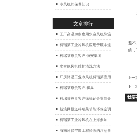
冷风机的保养知识
3.
文章排行
工厂高温30多度用水帘风机降温
冷风
差不
科瑞莱工业冷风机应用于顺丰速
值，
运仓库通风降温
科瑞莱尊贵客户-恒安集团
水帘纸风机维护清洗方法
厂房降温工业冷风机科瑞莱应用
上一
下一
于广州制鞋厂
科瑞莱尊贵客户-雀巢
我要
科瑞莱尊贵客户徐福记企业简介
新浪网报道科瑞莱节能环保空调
扇
科瑞莱工业冷风机在上海参加
2017中国制冷展
海南环保空调工程验收的注意事