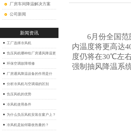
厂房车间降温解决方案
公司新闻
新闻资讯
6月份全国范围
工厂选择冷风机
内温度将更高达4
负压风机哪种给厂房通风降温更
度仍将在30℃左
好？
环保空调故障维修
强制抽风降温系
厂房通风降温设备的作用是什
么？
分析冷风机与空调扇的区别
负压风机的优势
冷风机使用条件
为什么负压风机安装在窗户上？
冷风机是如何吸收热量的？