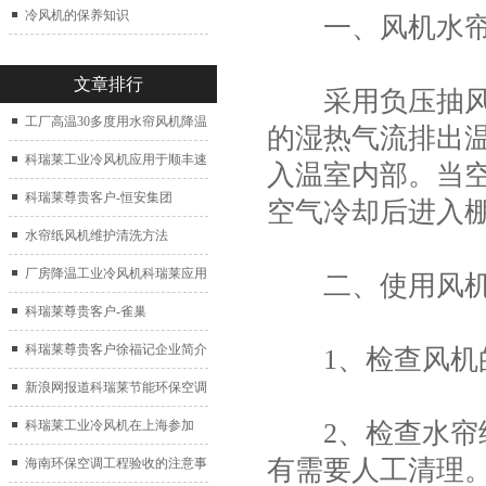
冷风机的保养知识
一、风机水帘
文章排行
采用负压抽风换
工厂高温30多度用水帘风机降温
的湿热气流排出
科瑞莱工业冷风机应用于顺丰速
入温室内部。当
运仓库通风降温
科瑞莱尊贵客户-恒安集团
空气冷却后进入
水帘纸风机维护清洗方法
厂房降温工业冷风机科瑞莱应用
二、使用风机
于广州制鞋厂
科瑞莱尊贵客户-雀巢
科瑞莱尊贵客户徐福记企业简介
1、检查风机的
新浪网报道科瑞莱节能环保空调
扇
2、检查水帘纸
科瑞莱工业冷风机在上海参加
有需要人工清理
2017中国制冷展
海南环保空调工程验收的注意事