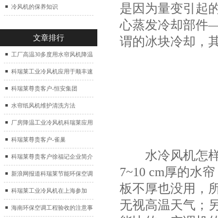
是因为量变引起
冷风机的保养知识
心蒸发冷却部件
文章排行
谓的冰块冷却，
工厂高温30多度用水帘风机降温
科瑞莱工业冷风机应用于顺丰速
运仓库通风降温
科瑞莱尊贵客户-恒安集团
水帘纸风机维护清洗方法
厂房降温工业冷风机科瑞莱应用
于广州制鞋厂
科瑞莱尊贵客户-雀巢
水冷风机怎样选
科瑞莱尊贵客户徐福记企业简介
7~10 cm厚
新浪网报道科瑞莱节能环保空调
板不厚也没用，
扇
科瑞莱工业冷风机在上海参加
无视高温天气；
2017中国制冷展
海南环保空调工程验收的注意事