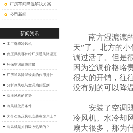
厂房车间降温解决方案
公司新闻
新闻资讯
南方湿漉漉的梅
工厂选择冷风机
天”了。北方的
负压风机哪种给厂房通风降温更
调过活了。但是
好？
环保空调故障维修
因为空调价格略
厂房通风降温设备的作用是什
很大的开销，往
么？
分析冷风机与空调扇的区别
没有别的可以降
负压风机的优势
安装了空调既然
冷风机使用条件
冷风机。水冷却
为什么负压风机安装在窗户上？
扇大很多，那为
冷风机是如何吸收热量的？