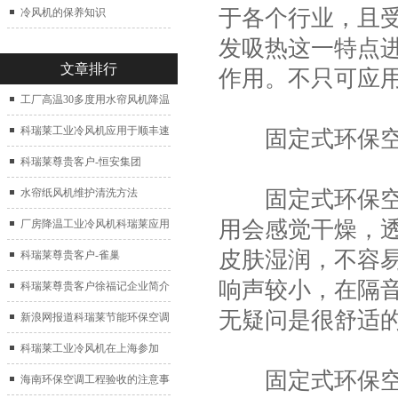
于各个行业，且
冷风机的保养知识
发吸热这一特点
文章排行
作用。不只可应
工厂高温30多度用水帘风机降温
科瑞莱工业冷风机应用于顺丰速
固定式环保空
运仓库通风降温
科瑞莱尊贵客户-恒安集团
固定式环保空调
水帘纸风机维护清洗方法
用会感觉干燥，
厂房降温工业冷风机科瑞莱应用
皮肤湿润，不容
于广州制鞋厂
科瑞莱尊贵客户-雀巢
响声较小，在隔
科瑞莱尊贵客户徐福记企业简介
无疑问是很舒适
新浪网报道科瑞莱节能环保空调
扇
科瑞莱工业冷风机在上海参加
固定式环保空
2017中国制冷展
海南环保空调工程验收的注意事