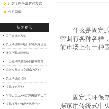
厂房车间降温解决方案
公司新闻
新闻资讯
什么是固定式环
工厂选择冷风机
空调有各种各样
负压风机哪种给厂房通风降温更
前市场上有一种
好？
环保空调故障维修
厂房通风降温设备的作用是什
么？
分析冷风机与空调扇的区别
负压风机的优势
冷风机使用条件
为什么负压风机安装在窗户上？
固定式环保空
据家用传统式中
冷风机是如何吸收热量的？