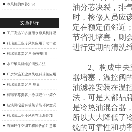
冷风机的保养知识
油分芯决裂，排
时，检修人员应
文章排行
定在额定值邻近
工厂高温30多度用水帘风机降温
节省孔堵塞，则
科瑞莱工业冷风机应用于顺丰速
进行定期的清洗
运仓库通风降温
科瑞莱尊贵客户-恒安集团
水帘纸风机维护清洗方法
2、构成中央空
厂房降温工业冷风机科瑞莱应用
器堵塞，温控阀
于广州制鞋厂
科瑞莱尊贵客户-雀巢
油滤器安装在温
科瑞莱尊贵客户徐福记企业简介
法，可是大都品
是冷热油混合器
新浪网报道科瑞莱节能环保空调
所以大大降低了
扇
科瑞莱工业冷风机在上海参加
统的可靠性和功
2017中国制冷展
海南环保空调工程验收的注意事