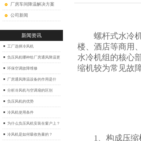
厂房车间降温解决方案
公司新闻
螺杆式水冷机组
新闻资讯
楼、酒店等商用
工厂选择冷风机
水冷机组的核心
负压风机哪种给厂房通风降温更
缩机较为常见故
好？
环保空调故障维修
厂房通风降温设备的作用是什
么？
分析冷风机与空调扇的区别
负压风机的优势
冷风机使用条件
为什么负压风机安装在窗户上？
冷风机是如何吸收热量的？
1、构成压缩机