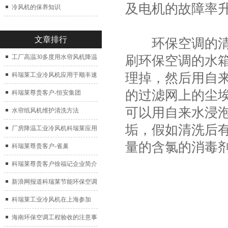
及电机的故障率
冷风机的保养知识
文章排行
环保空调的清洗
刷环保空调的水
工厂高温30多度用水帘风机降温
理掉，然后用自
科瑞莱工业冷风机应用于顺丰速
的过滤网上的尘
运仓库通风降温
科瑞莱尊贵客户-恒安集团
可以用自来水浸
水帘纸风机维护清洗方法
垢，假如清洗后
厂房降温工业冷风机科瑞莱应用
量的含氯的消毒
于广州制鞋厂
科瑞莱尊贵客户-雀巢
科瑞莱尊贵客户徐福记企业简介
新浪网报道科瑞莱节能环保空调
扇
科瑞莱工业冷风机在上海参加
2017中国制冷展
海南环保空调工程验收的注意事