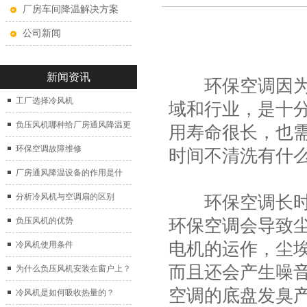
厂房车间降温解决方案
公司新闻
新闻资讯
环保空调因为其
工厂选择冷风机
域和行业，是十
负压风机哪种给厂房通风降温更
用寿命很长，也
好？
环保空调故障维修
时间不清洗有什
厂房通风降温设备的作用是什
么？
分析冷风机与空调扇的区别
环保空调长时间
环保空调会导致
负压风机的优势
电机的运作，尘
冷风机使用条件
而且还会产生噪
为什么负压风机安装在窗户上？
空调的底盘发臭
冷风机是如何吸收热量的？