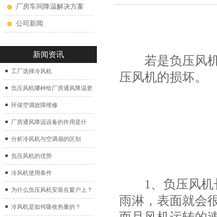
厂房车间降温解决方案
公司新闻
新闻资讯
若是负压风机长
工厂选择冷风机
压风机的损坏。
负压风机哪种给厂房通风降温更
好？
环保空调故障维修
厂房通风降温设备的作用是什
么？
分析冷风机与空调扇的区别
负压风机的优势
冷风机使用条件
1、负压风机长
为什么负压风机安装在窗户上？
雨淋，表面就会
冷风机是如何吸收热量的？