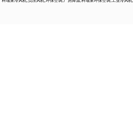
科瑞莱冷风机
,
负压风机
,
环保空调
,
厂房降温
,
科瑞莱环保空调
,
工业冷风机