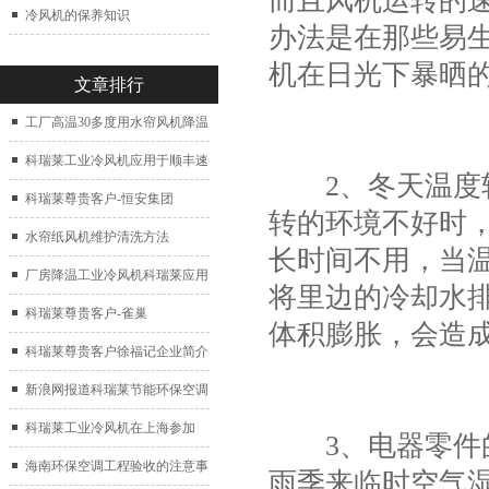
而且风机运转的
冷风机的保养知识
办法是在那些易
机在日光下暴晒
文章排行
工厂高温30多度用水帘风机降温
科瑞莱工业冷风机应用于顺丰速
2、冬天温度较
运仓库通风降温
科瑞莱尊贵客户-恒安集团
转的环境不好时
水帘纸风机维护清洗方法
长时间不用，当
厂房降温工业冷风机科瑞莱应用
将里边的冷却水
于广州制鞋厂
科瑞莱尊贵客户-雀巢
体积膨胀，会造
科瑞莱尊贵客户徐福记企业简介
新浪网报道科瑞莱节能环保空调
扇
科瑞莱工业冷风机在上海参加
3、电器零件的
2017中国制冷展
海南环保空调工程验收的注意事
雨季来临时空气