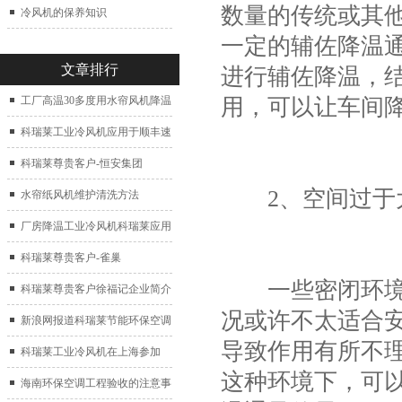
数量的传统或其
冷风机的保养知识
一定的辅佐降温
文章排行
进行辅佐降温，
用，可以让车间
工厂高温30多度用水帘风机降温
科瑞莱工业冷风机应用于顺丰速
运仓库通风降温
科瑞莱尊贵客户-恒安集团
2、空间过于
水帘纸风机维护清洗方法
厂房降温工业冷风机科瑞莱应用
于广州制鞋厂
科瑞莱尊贵客户-雀巢
一些密闭环境的
科瑞莱尊贵客户徐福记企业简介
况或许不太适合
新浪网报道科瑞莱节能环保空调
导致作用有所不
扇
科瑞莱工业冷风机在上海参加
这种环境下，可
2017中国制冷展
海南环保空调工程验收的注意事