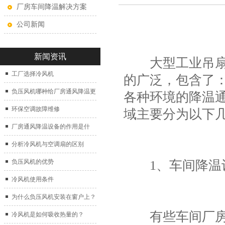
厂房车间降温解决方案
公司新闻
新闻资讯
大型工业吊扇做
工厂选择冷风机
的广泛，包含了
负压风机哪种给厂房通风降温更
各种环境的降温
好？
环保空调故障维修
域主要分为以下
厂房通风降温设备的作用是什
么？
分析冷风机与空调扇的区别
1、车间降温
负压风机的优势
冷风机使用条件
为什么负压风机安装在窗户上？
有些车间厂房的
冷风机是如何吸收热量的？