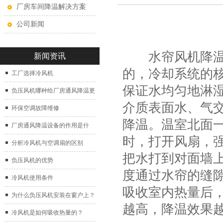
厂房车间降温解决方案
公司新闻
水帘风机降温系
新闻资讯
的，冷却系统的
工厂选择冷风机
保证水均匀地淋
负压风机哪种给厂房通风降温更
介质表面水、气
好？
环保空调故障维修
降温。温室北面
厂房通风降温设备的作用是什
时，打开风扇，
么？
分析冷风机与空调扇的区别
把水打到对面墙
负压风机的优势
度通过水帘的缝
冷风机使用条件
吸收室内热量后
为什么负压风机安装在窗户上？
越高，降温效果
冷风机是如何吸收热量的？