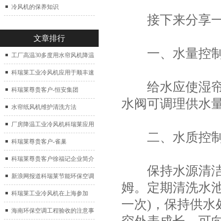
冷风机的保养知识
接下来分享一下
文章排行
一、水量控
工厂高温30多度用水帘风机降温
科瑞莱工业冷风机应用于顺丰速
给水应使湿帘均
运仓库通风降温
科瑞莱尊贵客户-恒安集团
水阀可调理供水
水帘纸风机维护清洗方法
厂房降温工业冷风机科瑞莱应用
二、水质控
于广州制鞋厂
科瑞莱尊贵客户-雀巢
科瑞莱尊贵客户徐福记企业简介
保持水源清洁，水
新浪网报道科瑞莱节能环保空调
姆。定期清洗水
扇
科瑞莱工业冷风机在上海参加
一次)，保持供
2017中国制冷展
海南环保空调工程验收的注意事