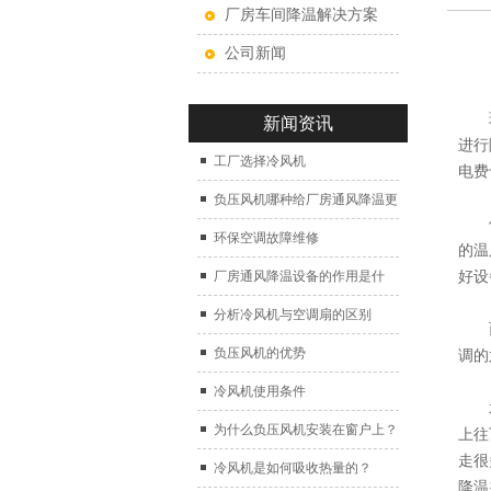
厂房车间降温解决方案
公司新闻
现在
新闻资讯
进行
工厂选择冷风机
电费
负压风机哪种给厂房通风降温更
但是
好？
环保空调故障维修
的温
厂房通风降温设备的作用是什
好设
么？
分析冷风机与空调扇的区别
而且
负压风机的优势
调的
冷风机使用条件
水帘
为什么负压风机安装在窗户上？
上往
走很
冷风机是如何吸收热量的？
降温