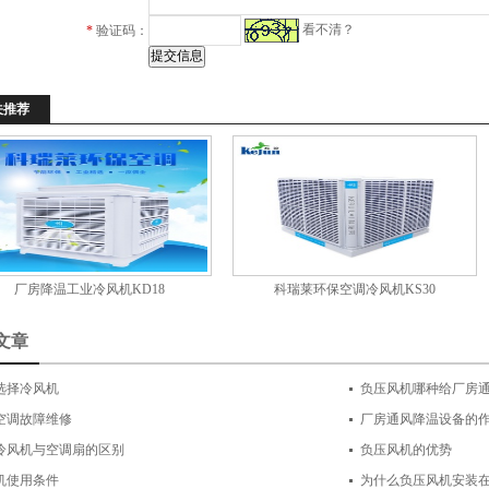
看不清？
*
验证码：
关推荐
厂房降温工业冷风机KD18
科瑞莱环保空调冷风机KS30
文章
选择冷风机
负压风机哪种给厂房
空调故障维修
厂房通风降温设备的
冷风机与空调扇的区别
负压风机的优势
机使用条件
为什么负压风机安装