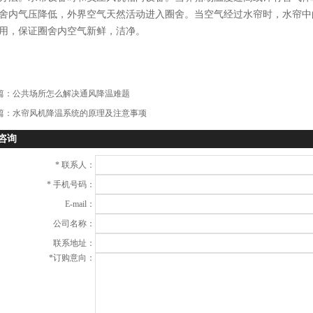
舍内气压降低，外界空气天然活动进入圈舍。当空气经过水帘时，水帘中
用，保证圈舍内空气新鲜，洁净。
篇：
公共场所怎么解决通风降温难题
篇：
水帘风机降温系统的原理及注意事项
咨询
*
联系人：
*
手机号码：
E-mail：
公司名称：
联系地址：
*
订购意向：