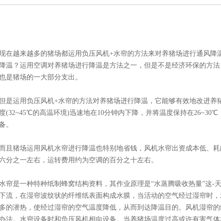
越来越多的猪场都运用负压风机+水帘的方法来对养猪场进行通风降温
降温？运用空调对养猪场进行降温是方法之一，但是不是经济环保的方法
也是猪场的一大部分支出。
运用负压风机+水帘的方法对养猪场进行降温，它能够有效地改进养猪
度(32~45℃的高温环境)迅速地在10分钟内下降，并将温度保持在26~
备。
猪场运用风机水帘进行降温也特别地省钱，风机水帘出资成本低、耗
六分之一左右，运转费用约为空调的百分之十左右。
是一种特种纸制蜂窝结构资料，其作业原理是“水蒸腾吸收热量”这-天
下流，在湿帘波纹状的纤维纸表面构成水膜，当活动的空气经过湿帘时，
多的潜热，使经过湿帘的空气温度降低，从而到达降温目的。风机湿帘的
办法。水帘设备时和负压风机相向设备。当养猪场温度过高或许有害气体