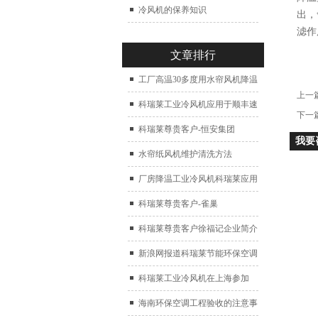
冷风机的保养知识
出，
滤作
文章排行
工厂高温30多度用水帘风机降温
上一
科瑞莱工业冷风机应用于顺丰速
下一
运仓库通风降温
科瑞莱尊贵客户-恒安集团
我要
水帘纸风机维护清洗方法
厂房降温工业冷风机科瑞莱应用
于广州制鞋厂
科瑞莱尊贵客户-雀巢
科瑞莱尊贵客户徐福记企业简介
新浪网报道科瑞莱节能环保空调
扇
科瑞莱工业冷风机在上海参加
2017中国制冷展
海南环保空调工程验收的注意事