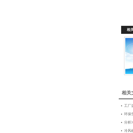
项
相
相关
工厂
环保
分析
冷风