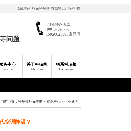
收藏本站
联系科瑞莱
在线留言
网站地图
|
|
|
全国服务热线
400-0769-776
15920625895康经理
等问题
服务中心
关于科瑞莱
联系科瑞莱
Service
About us
Contact us
当前位置：
科瑞莱环保空调
>
资讯中心
>
行业新闻
代空调降温？