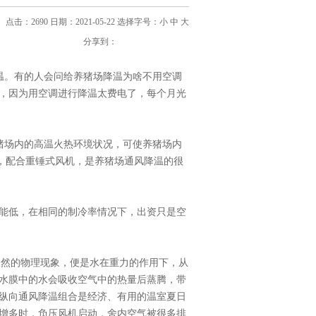
点击：2690 日期：2021-05-22
选择字号：
小
中
大
分享到：
。有的人会问给养猪场降温为啥不用空调
，因为用空调进行降温太费电了，每个月光
场内的高温火热环境状况，可使养猪场内
30℃，配合重锤式风机，是养猪场通风降温的很
能低，在相同的制冷率情况下，出资只是空
然的物理现象，便是水在重力的作用下，从
水膜中的水会吸收空气中的热量后蒸腾，带
纵向通风降温组合是经济、有用的温室夏日
增多时，负压风机启动，舍内空气被很多排