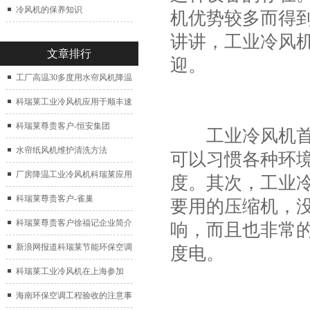
冷风机的保养知识
机优势较多而得
讲讲，工业冷风
文章排行
迎。
工厂高温30多度用水帘风机降温
科瑞莱工业冷风机应用于顺丰速
运仓库通风降温
科瑞莱尊贵客户-恒安集团
工业冷风机首要
水帘纸风机维护清洗方法
可以习惯各种环境
厂房降温工业冷风机科瑞莱应用
度。其次，工业
于广州制鞋厂
科瑞莱尊贵客户-雀巢
要用的压缩机，
科瑞莱尊贵客户徐福记企业简介
响，而且也非常的
新浪网报道科瑞莱节能环保空调
度电。
扇
科瑞莱工业冷风机在上海参加
2017中国制冷展
海南环保空调工程验收的注意事