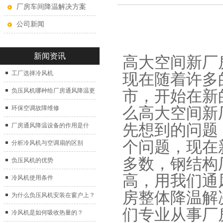
厂房车间降温解决方案
公司新闻
新闻资讯
高大空间新厂
工厂选择冷风机
现在随着许多
负压风机哪种给厂房通风降温更
市，开始在新
好？
么
高大空间新
环保空调故障维修
先想到的问题
厂房通风降温设备的作用是什
个问题，现在
么？
分析冷风机与空调扇的区别
多数，钢结构
负压风机的优势
高，用我们通
冷风机使用条件
房整体降温解
为什么负压风机安装在窗户上？
们专业从事厂
冷风机是如何吸收热量的？