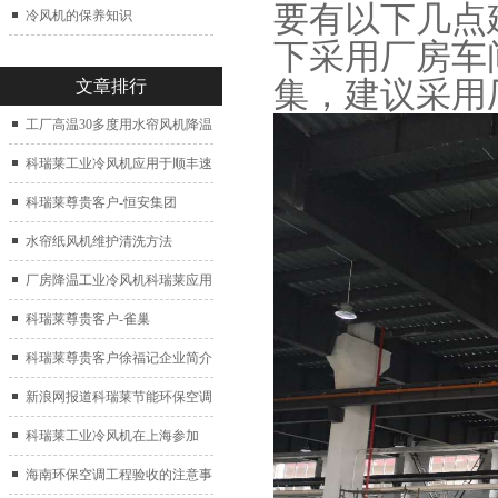
要有以下几点
冷风机的保养知识
下采用厂房车
集，建议采用
文章排行
工厂高温30多度用水帘风机降温
科瑞莱工业冷风机应用于顺丰速
运仓库通风降温
科瑞莱尊贵客户-恒安集团
水帘纸风机维护清洗方法
厂房降温工业冷风机科瑞莱应用
于广州制鞋厂
科瑞莱尊贵客户-雀巢
科瑞莱尊贵客户徐福记企业简介
新浪网报道科瑞莱节能环保空调
扇
科瑞莱工业冷风机在上海参加
2017中国制冷展
海南环保空调工程验收的注意事