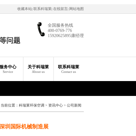
收藏本站
联系科瑞莱
在线留言
网站地图
|
|
|
全国服务热线
400-0769-776
15920625895康经理
等问题
服务中心
关于科瑞莱
联系科瑞莱
Service
About us
Contact us
当前位置：
科瑞莱环保空调
>
资讯中心
>
公司新闻
届深圳国际机械制造展