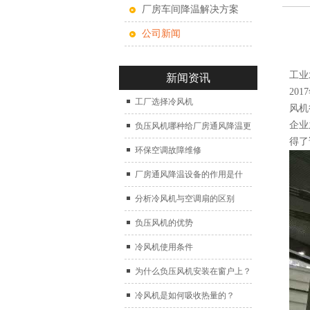
厂房车间降温解决方案
公司新闻
工业
新闻资讯
20
工厂选择冷风机
风机
企业
负压风机哪种给厂房通风降温更
得了
好？
环保空调故障维修
厂房通风降温设备的作用是什
么？
分析冷风机与空调扇的区别
负压风机的优势
冷风机使用条件
为什么负压风机安装在窗户上？
冷风机是如何吸收热量的？