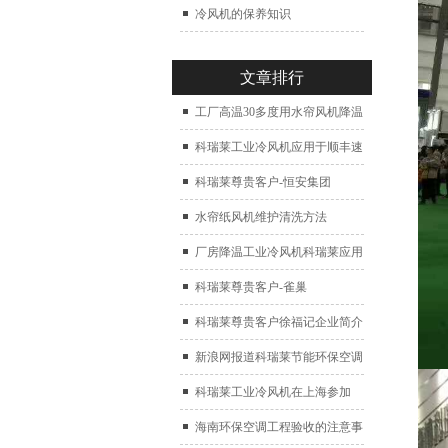
冷风机的保养知识
文章排行
工厂高温30多度用水帘风机降温
科瑞莱工业冷风机应用于顺丰速
运仓库通风降温
科瑞莱尊贵客户-恒安集团
水帘纸风机维护清洗方法
厂房降温工业冷风机科瑞莱应用
于广州制鞋厂
科瑞莱尊贵客户-雀巢
科瑞莱尊贵客户徐福记企业简介
新浪网报道科瑞莱节能环保空调
扇
科瑞莱工业冷风机在上海参加
2017中国制冷展
海南环保空调工程验收的注意事