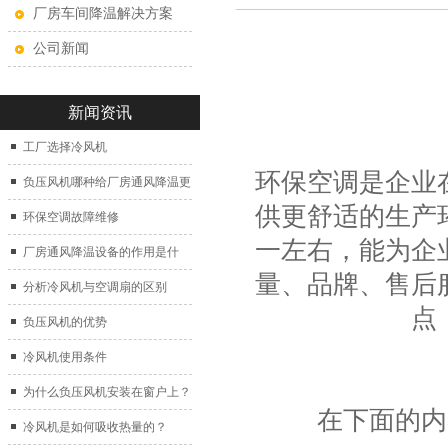
厂房车间降温解决方案
公司新闻
新闻资讯
工厂选择冷风机
环保空调
是企业
负压风机哪种给厂房通风降温更
供更舒适的生产
好？
环保空调故障维修
一左右，能为企
厂房通风降温设备的作用是什
量、品牌、售后
么？
分析冷风机与空调扇的区别
点
负压风机的优势
冷风机使用条件
为什么负压风机安装在窗户上？
在下面的内
冷风机是如何吸收热量的？