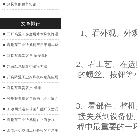
冷风机的保养知识
文章排行
1、看外观。外
工厂高温30多度用水帘风机降温
科瑞莱工业冷风机应用于顺丰速
运仓库通风降温
科瑞莱尊贵客户-恒安集团
2、看工艺。在
水帘纸风机维护清洗方法
的螺丝、按钮等
厂房降温工业冷风机科瑞莱应用
于广州制鞋厂
科瑞莱尊贵客户-雀巢
科瑞莱尊贵客户徐福记企业简介
3、看部件。整
新浪网报道科瑞莱节能环保空调
接关系到设备使
扇
科瑞莱工业冷风机在上海参加
程中最重要的一
2017中国制冷展
海南环保空调工程验收的注意事