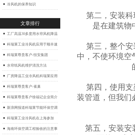
冷风机的保养知识
第二，安装科瑞
文章排行
是在建筑物
工厂高温30多度用水帘风机降温
第三，整个安装
科瑞莱工业冷风机应用于顺丰速
中，不使环境空
运仓库通风降温
科瑞莱尊贵客户-恒安集团
水帘纸风机维护清洗方法
厂房降温工业冷风机科瑞莱应用
第四，使用支架
于广州制鞋厂
科瑞莱尊贵客户-雀巢
装管道，但我们
科瑞莱尊贵客户徐福记企业简介
新浪网报道科瑞莱节能环保空调
扇
科瑞莱工业冷风机在上海参加
第五，安装安装
2017中国制冷展
海南环保空调工程验收的注意事