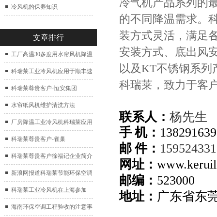
冷气机产品系列的最大
冷风机的保养知识
的不同降温需求。科
装方式灵活，满足
文章排行
安装方式、底出风安
工厂高温30多度用水帘风机降温
以及KT不锈钢系
科瑞莱工业冷风机应用于顺丰速
科瑞莱，致力于客
运仓库通风降温
科瑞莱尊贵客户-恒安集团
水帘纸风机维护清洗方法
联系人：
杨先生
厂房降温工业冷风机科瑞莱应用
手 机：
138291639
于广州制鞋厂
科瑞莱尊贵客户-雀巢
邮 件：
15952433
科瑞莱尊贵客户徐福记企业简介
网址：
www.keruil
新浪网报道科瑞莱节能环保空调
邮编：
523000
扇
科瑞莱工业冷风机在上海参加
地址：
广东省东
2017中国制冷展
海南环保空调工程验收的注意事