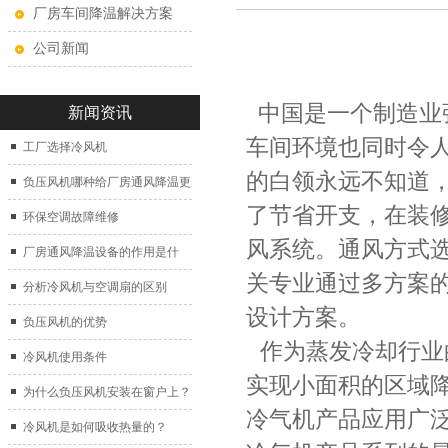
厂房车间降温解决方案
公司新闻
中国是一个制造业
新闻资讯
车间环境也同时令
工厂选择冷风机
的白领永远不知道
负压风机哪种给厂房通风降温更
了节省开支，在装
好？
环保空调故障维修
风系统。通风方式
厂房通风降温设备的作用是什
关专业通过多方案
么？
分析冷风机与空调扇的区别
设计方案。
负压风机的优势
作为蒸发冷却行业
冷风机使用条件
实现小面积的区域
为什么负压风机安装在窗户上？
冷气机产品应用广
冷风机是如何吸收热量的？