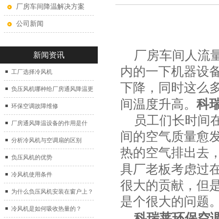
厂房车间降温解决方案
公司新闻
厂房车间人流量
新闻资讯
内的一下机器设
工厂选择冷风机
下降，同时这么
负压风机哪种给厂房通风降温更
间温度升高
。
科
好？
环保空调故障维修
员工们长时间在
厂房通风降温设备的作用是什
间的空气质量愈
么？
分析冷风机与空调扇的区别
热的空气排出去
负压风机的优势
具厂老板考虑过
冷风机使用条件
很大的贡献，但
为什么负压风机安装在窗户上？
是个很大的问题
冷风机是如何吸收热量的？
科瑞莱环保空