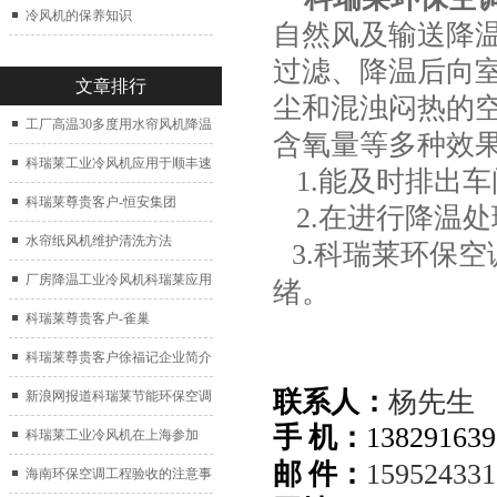
冷风机的保养知识
自然风及输送降
过滤、降温后向
文章排行
尘和混浊闷热的
工厂高温30多度用水帘风机降温
含氧量等多种效
科瑞莱工业冷风机应用于顺丰速
1.能及时排出
运仓库通风降温
科瑞莱尊贵客户-恒安集团
2.在进行降温处
水帘纸风机维护清洗方法
3.科瑞莱环保
厂房降温工业冷风机科瑞莱应用
绪
。
于广州制鞋厂
科瑞莱尊贵客户-雀巢
科瑞莱尊贵客户徐福记企业简介
联系人：
杨先生
新浪网报道科瑞莱节能环保空调
手 机：
138291639
扇
科瑞莱工业冷风机在上海参加
邮 件：
15952433
2017中国制冷展
海南环保空调工程验收的注意事