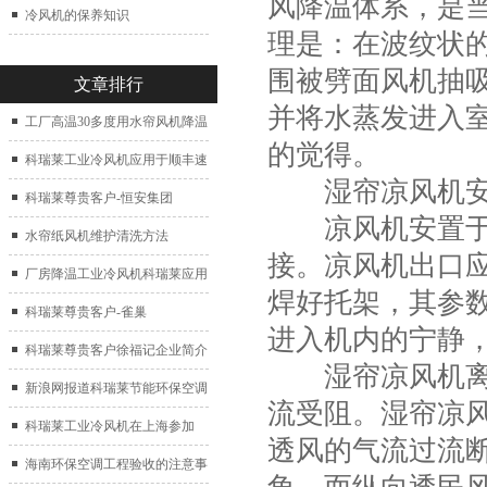
风降温体系，是
冷风机的保养知识
理是：在波纹状
围被劈面风机抽
文章排行
并将水蒸发进入
工厂高温30多度用水帘风机降温
的觉得。
科瑞莱工业冷风机应用于顺丰速
湿帘凉风机安
运仓库通风降温
科瑞莱尊贵客户-恒安集团
凉风机安置于窗
水帘纸风机维护清洗方法
接。凉风机出口
厂房降温工业冷风机科瑞莱应用
焊好托架，其参
于广州制鞋厂
科瑞莱尊贵客户-雀巢
进入机内的宁静，
科瑞莱尊贵客户徐福记企业简介
湿帘凉风机离墙
新浪网报道科瑞莱节能环保空调
流受阻。湿帘凉
扇
科瑞莱工业冷风机在上海参加
透风的气流过流
2017中国制冷展
海南环保空调工程验收的注意事