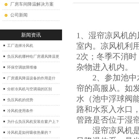
厂房车间降温解决方案
公司新闻
1、湿帘凉风机
新闻资讯
室内。凉风机利
工厂选择冷风机
2次；冬季不消
负压风机哪种给厂房通风降温更
杂物进入机内。
好？
环保空调故障维修
2、参加池中水
厂房通风降温设备的作用是什
帘的高服从。如
么？
分析冷风机与空调扇的区别
水（池中浮球阀
负压风机的优势
路和水泵入水口
冷风机使用条件
管路是否位于湿
为什么负压风机安装在窗户上？
湿帘凉风机是新
冷风机是如何吸收热量的？