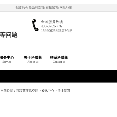
收藏本站
联系科瑞莱
在线留言
网站地图
|
|
|
全国服务热线
400-0769-776
15920625895康经理
等问题
服务中心
关于科瑞莱
联系科瑞莱
Service
About us
Contact us
当前位置：
科瑞莱环保空调
>
资讯中心
>
行业新闻