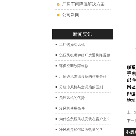
厂房车间降温解决方案
公司新闻
1
新闻资讯
2、
工厂选择冷风机
3、
负压风机哪种给厂房通风降温更
好？
环保空调故障维修
联系
手 
厂房通风降温设备的作用是什
邮 
么？
网址
分析冷风机与空调扇的区别
邮编
负压风机的优势
地址
冷风机使用条件
上一
为什么负压风机安装在窗户上？
下一
冷风机是如何吸收热量的？
我要