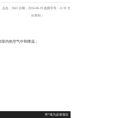
点击：3641 日期：2016-06-19
选择字号：
小
中
大
分享到：
和室内热空气中和降温；
带*项为必填项目