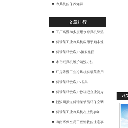
冷风机的保养知识
文章排行
工厂高温30多度用水帘风机降温
科瑞莱工业冷风机应用于顺丰速
运仓库通风降温
科瑞莱尊贵客户-恒安集团
水帘纸风机维护清洗方法
厂房降温工业冷风机科瑞莱应用
于广州制鞋厂
科瑞莱尊贵客户-雀巢
科瑞莱尊贵客户徐福记企业简介
相
新浪网报道科瑞莱节能环保空调
扇
科瑞莱工业冷风机在上海参加
2017中国制冷展
海南环保空调工程验收的注意事