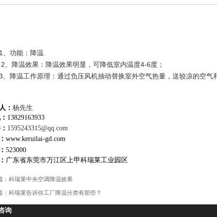
、功能：降温
降温效果：降温效果明显，可降低室内温度4-6度；
降温工作原理：通过负压风机抽动替换室外空气热量，
送较凉的空气
人：
杨先生
机：
13829163933
件：
1595243315@qq.com
：
www.keruilai-gd.com
：
523000
：
广东省东莞市万江区上甲科瑞莱工业园区
篇：
科瑞莱中央空调降温效果
篇：
科瑞莱告诉你工厂降温分类有那些？
咨询