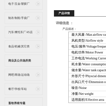
电子/五金/塑胶厂
产品详情
制衣/制鞋/手袋厂
详细信息 ：
产品描述：
汽车/摩托车厂/4S店
最大风量
/Max airflow ra
风机类型
/Airflow style
食品/机械/其它类
电压
/
频率
/Voltage/frequ
电机功率
/Motor Power
工作电流
/Working Curre
商业及公共场所类
耗水量
/Water consumpti
储水量
/Water tank capaci
网吧/商场/运动场
外形尺寸
/Physcial dimen
出风口尺寸
/Dimension of
噪音
/Noise
餐厅/学校/车站
净重
/Net weight
适用面积
/Effective area
畜牧养殖专题