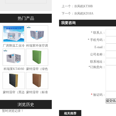
上一个：
冷风机KT30B
下一个：
冷风机KD18A
热门产品
我要咨询
*
联系人：
*
手机号码：
厂房降温工业冷
科瑞莱环保空调
E-mail：
风机KD18
冷风机KS30
公司名称：
联系地址：
*
订购意向：
科瑞莱KT40/60
蒙特湿帘（绿色
环保空调
环保型）
蒙特湿帘（黑边
蒙特湿帘（标准
*
验证码：
加强型）
型）
浏览历史
暂时浏览记录！
相关推荐