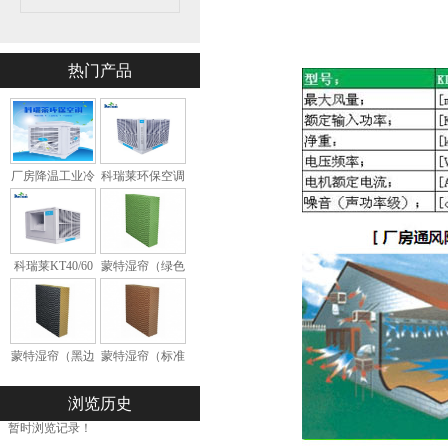
热门产品
厂房降温工业冷
科瑞莱环保空调
风机KD18
冷风机KS30
科瑞莱KT40/60
蒙特湿帘（绿色
环保空调
环保型）
蒙特湿帘（黑边
蒙特湿帘（标准
加强型）
型）
浏览历史
暂时浏览记录！