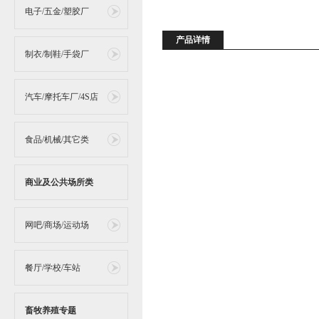
电子/五金/塑胶厂
产品详情
制衣/制鞋/手袋厂
汽车/摩托车厂/4S店
食品/机械/其它类
商业及公共场所类
网吧/商场/运动场
餐厅/学校/车站
畜牧养殖专题